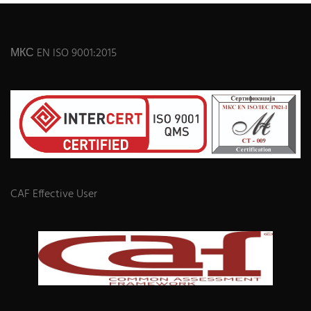
МКС EN ISO 9001:2015
CAF Effective User