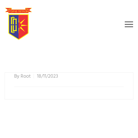
By
Root
18/11/2023