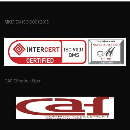
МКС EN ISO 9001:2015
CAF Effective User