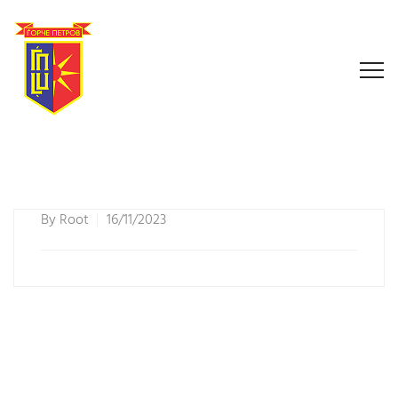
By
Root
16/11/2023