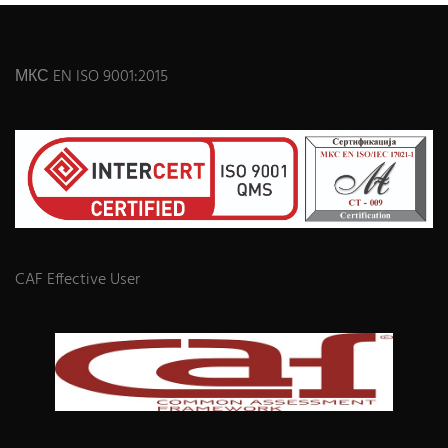
МКС EN ISO 9001:2015
CAF Effective User