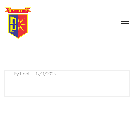
By
Root
17/11/2023