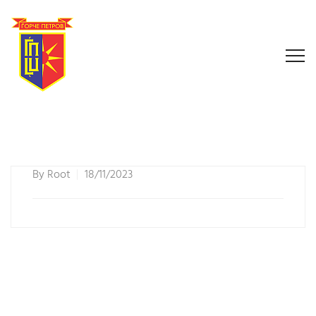
By
Root
18/11/2023