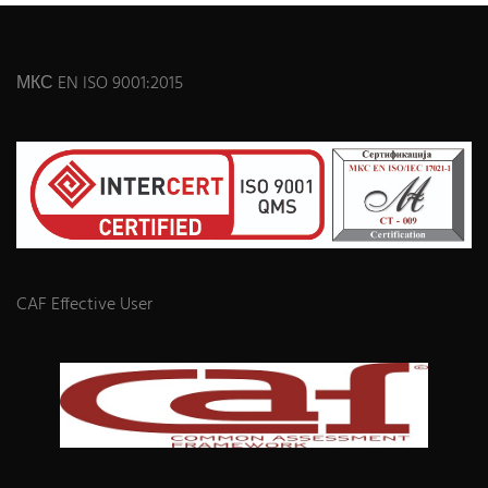
МКС EN ISO 9001:2015
CAF Effective User