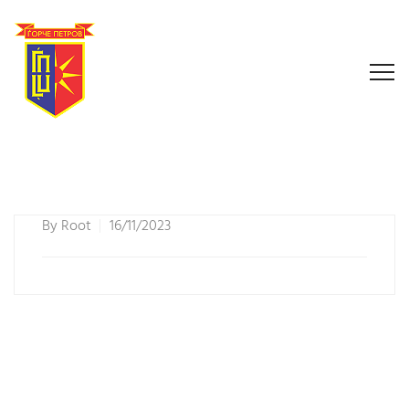
By
Root
16/11/2023