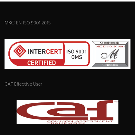
МКС EN ISO 9001:2015
CAF Effective User