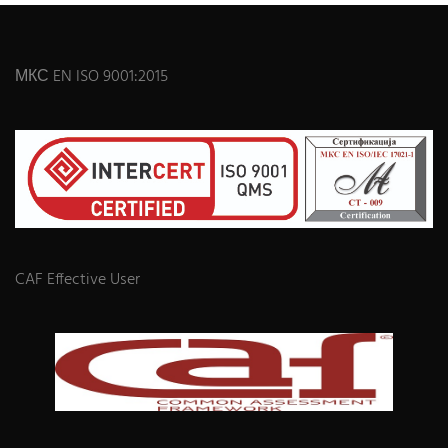
МКС EN ISO 9001:2015
CAF Effective User