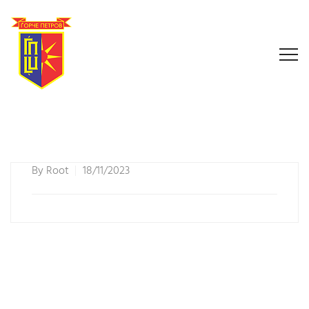
By
Root
18/11/2023