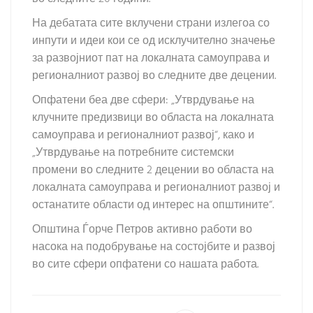
На дебатата сите вклучени страни излегоа со
инпути и идеи кои се од исклучително значење
за развојниот пат на локалната самоуправа и
регионалниот развој во следните две децении.
Опфатени беа две сфери: „Утврдување на
клучните предизвици во областа на локалната
самоуправа и регионалниот развој“, како и
„Утврдување на потребните системски
промени во следните 2 децении во областа на
локалната самоуправа и регионалниот развој и
останатите области од интерес на општините“.
Општина Ѓорче Петров активно работи во
насока на подобрување на состојбите и развој
во сите сфери опфатени со нашата работа.