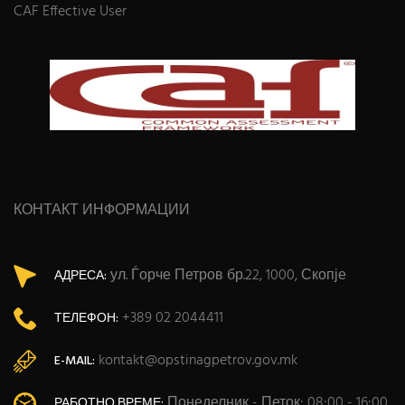
CAF Effective User
КОНТАКТ ИНФОРМАЦИИ
ул. Ѓорче Петров бр.22, 1000, Скопје
АДРЕСА:
+389 02 2044411
ТЕЛЕФОН:
kontakt@opstinagpetrov.gov.mk
E-MAIL:
Понеделник - Петок: 08:00 - 16:00
РАБОТНО ВРЕМЕ: