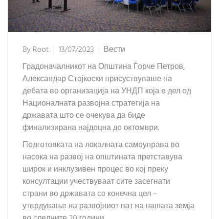
By
Root
13/07/2023
Вести
Градоначалникот на Општина Ѓорче Петров,
Александар Стојкоски присуствуваше на
дебата во организација на УНДП која е дел од
Националната развојна стратегија на
државата што се очекува да биде
финализирана најдоцна до октомври.
Подготовката на локалната самоуправа во
насока на развој на општината претставува
широк и инклузивен процес во кој преку
консултации учествуваат сите засегнати
страни во државата со конечна цел –
утврдување на развојниот пат на нашата земја
во следните 20 години.