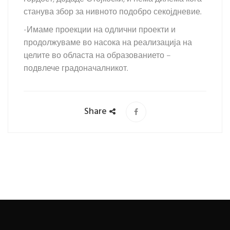
станува збор за нивното подобро секојдневие.
-Имаме проекции на одлични проекти и
продолжуваме во насока на реализација на
целите во областа на образованието –
подвлече градоначалникот.
Share