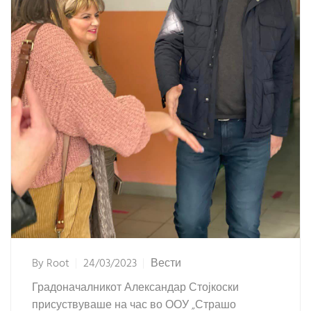
By
Root
24/03/2023
Вести
Градоначалникот Александар Стојкоски
присуствуваше на час во ООУ „Страшо