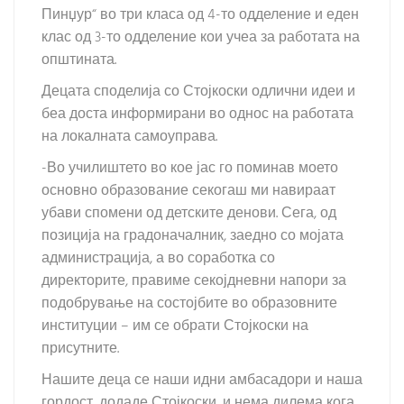
Пинџур“ во три класа од 4-то одделение и еден
клас од 3-то одделение кои учеа за работата на
општината.
Децата споделија со Стојкоски одлични идеи и
беа доста информирани во однос на работата
на локалната самоуправа.
-Во училиштето во кое јас го поминав моето
основно образование секогаш ми навираат
убави спомени од детските денови. Сега, од
позиција на градоначалник, заедно со мојата
администрација, а во соработка со
директорите, правиме секојдневни напори за
подобрување на состојбите во образовните
институции – им се обрати Стојкоски на
присутните.
Нашите деца се наши идни амбасадори и наша
гордост, додаде Стојкоски, и нема дилема кога