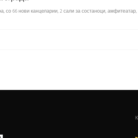
, со 66 нови канцеларии, 2 сали за состаноци, амфитеатар, 4