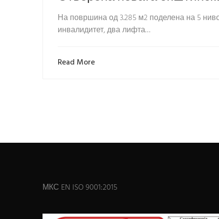
На површина од 3.285 м2 поделена на 5 нивоа
инвалидитет, два лифта…
Read More
МКС EN ISO 9001:2015