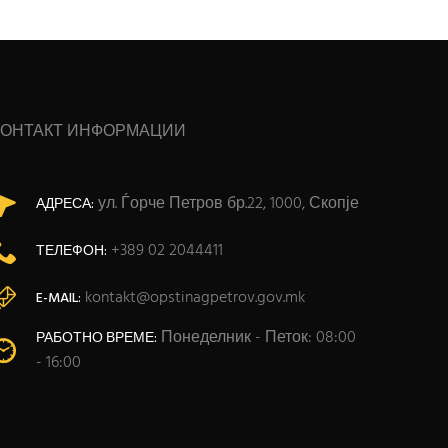
КОНТАКТ ИНФОРМАЦИИ
ул. Ѓорче Петров бр.22, 1000, Скопје
АДРЕСА:
+389 02 2044411
ТЕЛЕФОН:
kontakt@opstinagpetrov.gov.mk
E-MAIL:
Понеделник - Петок: 08:00
РАБОТНО ВРЕМЕ:
- 16:00