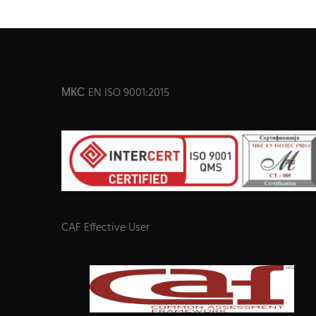
МКС EN ISO 9001:2015
CAF Effective User