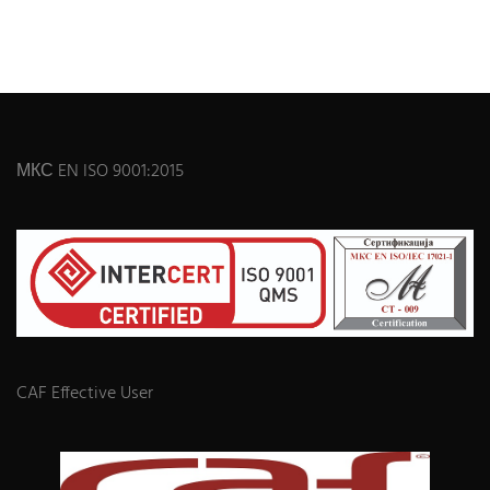
МКС EN ISO 9001:2015
CAF Effective User