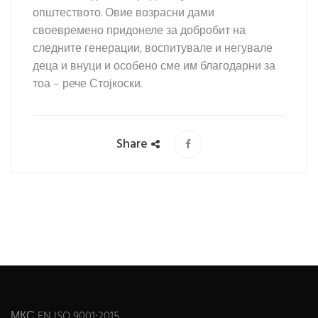
општеството. Овие возрасни дами
своевремено придонеле за добробит на
следните генерации, воспитувале и негувале
деца и внуци и особено сме им благодарни за
тоа – рече Стојкоски.
Share
МКС EN ISO 9001:2015