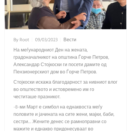
By
Root
09/03/2023
Вести
На меѓународниот Ден на жената,
градоначалникот на општина Ѓорче Петров,
Александар Стојкоски ги посети дамите од
Пензионерскиот дом во Ѓорче Петров.
Стојкоски искажа благодарност за нивниот влог
во општеството и истовремено им го
честиташе празникот.
-8-ми Март е симбол на еднаквоста меѓу
половите и јачината на сите жени, мајки, баби,
сестри… Жените денес се рамноправни со
мажите и еднакво придонесуваат во