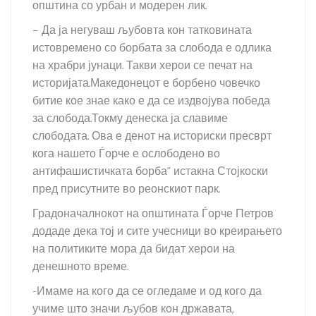
општина со урбан и модерен лик.
– Да ја негуваш љубовта кон татковината
истовремено со борбата за слобода е одлика
на храбри јунаци. Такви херои се печат на
историјата.Македонецот е борбено човечко
битие кое знае како е да се издвојува победа
за слобода.Токму денеска ја славиме
слободата. Ова е денот на историски пресврт
кога нашето Ѓорче е ослободено во
антифашистичката борба” истакна Стојкоски
пред присутните во реонскиот парк.
Градоначалнокот на општината Ѓорче Петров
додаде дека тој и сите учесници во креирањето
на политиките мора да бидат херои на
денешното време.
-Имаме на кого да се огледаме и од кого да
учиме што значи љубов кон државата,