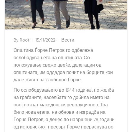
By
Root
15/11/2022
Вести
Општина Ѓорче Петров го одбележа
ослободувањето на општината. Со
положување свежо цвеќе, делегации од
општината, им оддадоа почит на борците кои
дале живот за слободно Ѓорче.
По ослободувањето во 1944 година , по желба
на граѓаните, населбата го добила името на
овој познат македонски револуционер. Тоа
било нова етапа на обнова и изградба на
Ѓорче Петров, а денес по навршени 78 години
од историскиот пресврт Ѓорче прераснува во