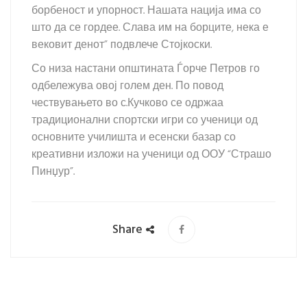
борбеност и упорност. Нашата нација има со
што да се гордее. Слава им на борците, нека е
вековит денот” подвлече Стојкоски.
Со низа настани општината Ѓорче Петров го
одбележува овој голем ден. По повод
чествувањето во с.Кучково се одржаа
традиционални спортски игри со ученици од
основните училишта и есенски базар со
креативни изложи на ученици од ООУ “Страшо
Пинџур”.
Share