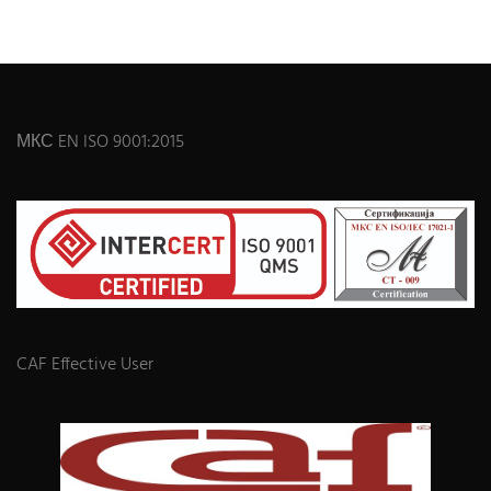
МКС EN ISO 9001:2015
CAF Effective User