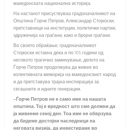
македонската национална историја.
На настанот присуствуваа градоначалникот на
Општина Ѓорче Петров, Александар Стојкоски,
претставници на институции, политички партии,
здруженија на граѓани, како и бројни граѓани.
Во своето обраќање, градоначалникот
Стојкоски истакна дека и по 105 години од
неговото трагично заминување, делото на
Ѓорче Петров продолжува да живее во
колективната меморија на македонскиот народ
и да претставува трајна инспирација за
сегашните и идните генерации.
–
Ѓорче Петров не е само име на нашата
општина. Тој е вредност што сме должни да
ја живееме секој ден. Тоа име н
е
обврзува
да бидеме достојни наследници на
неговата визија, да инвестираме во