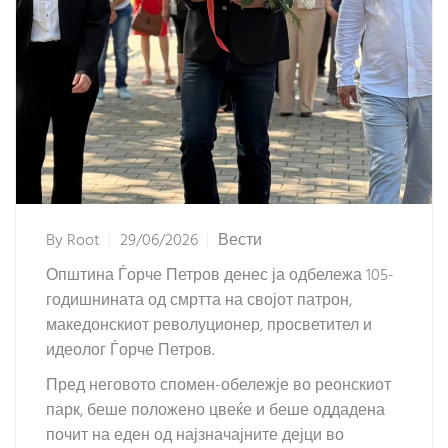
By
Root
29/06/2026
Вести
Општина Ѓорче Петров денес ја одбележа 105-
годишнината од смртта на својот патрон,
македонскиот револуционер, просветител и
идеолог Ѓорче Петров.
Пред неговото спомен-обележје во реонскиот
парк, беше положено цвеќе и беше оддадена
почит на еден од најзначајните дејци во