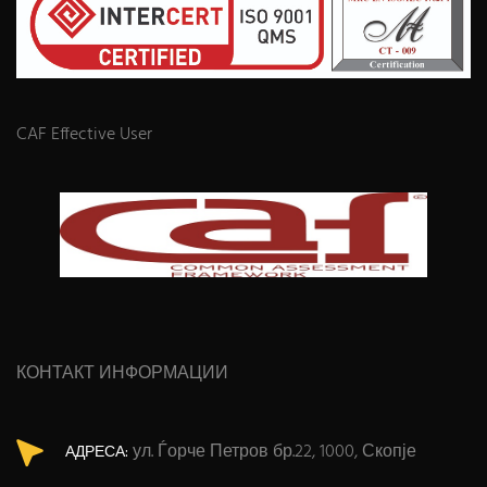
CAF Effective User
КОНТАКТ ИНФОРМАЦИИ
ул. Ѓорче Петров бр.22, 1000, Скопје
АДРЕСА: