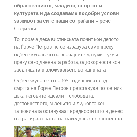
образованието, младите, спортот и
културата и да создаваме подобри услови
за живот за сите наши сограѓани
– рече
Стојкоски.
Тој порача дека вистинската почит кон делото
на Ѓорче Петров не се изразува само преку
одбележувањето на значајните датуми, туку и
преку секојдневната работа, одговорноста кон
заедницата и вложувањето во иднината.
Одбележувањето на 105-годишнината од
смртта на Ѓорче Петров претставува потсетник
дека неговите идеали – слободата,
достоинството, знаењето и љубовта кон
татковината остануваат вредности што и денес
го трасираат патот на македонското општество.