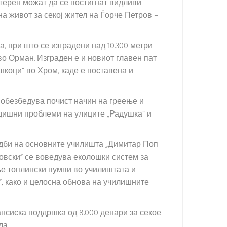
 терен можат да се постигнат видливи
а живот за секој жител на Ѓорче Петров –
, при што се изградени над 10.300 метри
во Орман. Изграден е и новиот главен пат
шкоци“ во Хром, каде е поставена и
 обезбедува почист начин на греење и
дишни проблеми на улиците „Радушка“ и
адби на основните училишта „Димитар Поп
овски“ се воведува еколошки систем за
ње топлински пумпи во училиштата и
, како и целосна обнова на училишните
ансиска поддршка од 8.000 денари за секое
ла.