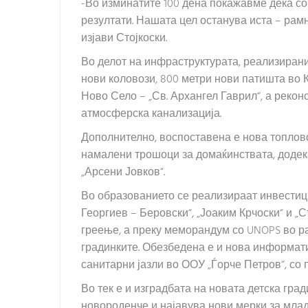
-Во изминатите 100 дена покажавме дека со
резултати. Нашата цел останува иста – рамн
изјави Стојкоски.
Во делот на инфраструктурата, реализирани
нови коловози, 800 метри нови патишта во К
Ново Село – „Св. Архангел Гаврил“, а реко
атмосферска канализација.
Дополнително, воспоставена е нова топлово
намалени трошоци за домаќинствата, додек
„Арсени Јовков“.
Во образованието се реализираат инвестиц
Георгиев – Беровски“, „Јоаким Крчоски“ и 
греење, а преку меморандум со UNOPS во ра
градинките. Обезбедена е и нова информат
санитарни јазли во ООУ „Ѓорче Петров“, со 
Во тек е и изградбата на новата детска гр
новороденче и најавува нови мерки за млад