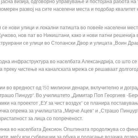
 јасна визија, одговорно управување и постојана работа на
омерен развој на сите населени места и подобар квалитет н
 се нови улици и локални патишта во повеќе населени места
учково, нов пат во Никиштани, како и нови патни решенија 
нструирани се улици во Стопански Двор и улицата „Воин Дра
дна инфраструктура во населбата Александрија, со што се
а преку чистење на каналската мрежа се решаваат долгого
ии во вредност од 150 милиони денари, вклучително и догр
„Страшо Пинџур“. Во училиштето „Димитар Поп Георгиев -Бер
мки на проектот „ЕУ за чист воздух“ се планира поставува
ичка опрема за училиштата „Мирче Ацев“ и „Страшо Пинџур“
пристапност за лица со попреченост.
адинка во населбата Дексион. Општината продолжува со фин
ите, меѓу кои субвенции за обука и полагање возачка дозво