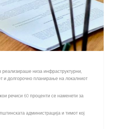
ов реализираше низа инфраструктурни,
от и долгорочно планирање на локалниот
 кои речиси 60 проценти се наменети за
општинската администрација и тимот кој