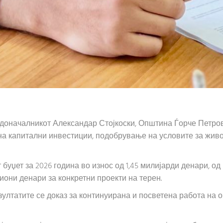
радоначалникот Александар Стојкоски, Општина Ѓорче Петр
 на капитални инвестиции, подобрување на условите за жив
буџет за 2026 година во износ од 1,45 милијарди денари, од
иони денари за конкретни проекти на терен.
зултатите се доказ за континуирана и посветена работа на 