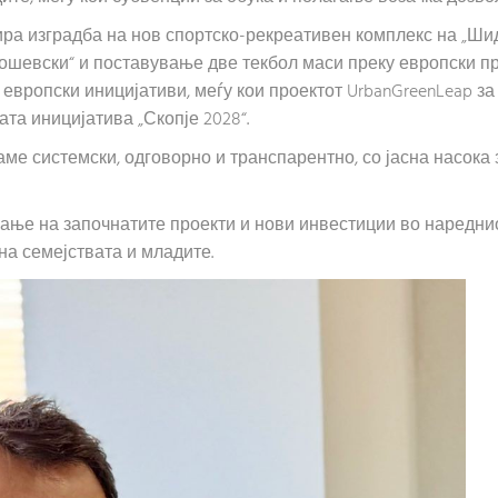
ира изградба на нов спортско-рекреативен комплекс на „Шид
шевски“ и поставување две текбол маси преку европски про
 европски иницијативи, меѓу кои проектот UrbanGreenLeap 
ата иницијатива „Скопје 2028“.
ме системски, одговорно и транспарентно, со јасна насока 
ње на започнатите проекти и нови инвестиции во нареднио
а семејствата и младите.