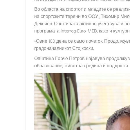
Во областа на спортот и младите се реализ
на спортските терени во ООУ „Тихомир Мило
Дексион. Општината активно учествува и во
програмата Interreg Euro-MED, како и културн
-Овие 100 дена се само почеток. Продолжува
градоначалникот Стојкоски.
Општина Ѓорче Петров најавува продолжува
образование, животна средина и поддршка н