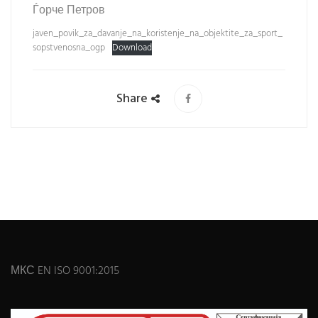
Ѓорче Петров
javen_povik_za_davanje_na_koristenje_na_objektite_za_sport_
sopstvenosna_ogp
Download
Share
МКС EN ISO 9001:2015