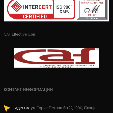
CAF Effective User
КОНТАКТ ИНФОРМАЦИИ
ул. Ѓорче Петров бр.22, 1000, Скопје
АДРЕСА: