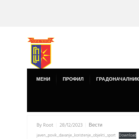
МЕНИ
ПРОФИЛ
ГРАДОНАЧАЛНИК
By
Root
28/12/2023
Вести
javen_povik_davanje_koristenje_objekti_sport
Download