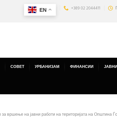
+389 02 2044411
EN
СОВЕТ
УРБАНИЗАМ
ФИНАНСИИ
ЈАВНИ
а вршење на јавни работи на територијата на Општина Ѓо