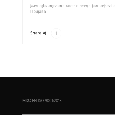
javen_oglas_angaziranje_rabotnici_vrsenje_javni_dejnosti_
Пријава
Share
МКС EN ISO 9001:2015