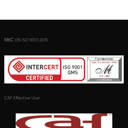
МКС EN ISO 9001:2015
CAF Effective User