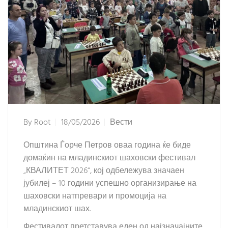
By
Root
18/05/2026
Вести
Општина Ѓорче Петров оваа година ќе биде
домаќин на младинскиот шаховски фестивал
„КВАЛИТЕТ 2026“, кој одбележува значаен
јубилеј – 10 години успешно организирање на
шаховски натпревари и промоција на
младинскиот шах.
Фестивалот претставува еден од најзначајните