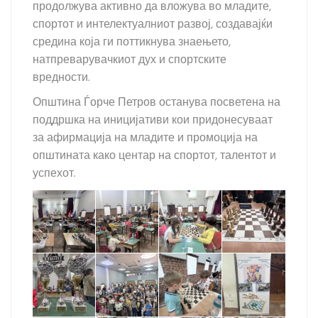
продолжува активно да вложува во младите,
спортот и интелектуалниот развој, создавајќи
средина која ги поттикнува знаењето,
натпреварувачкиот дух и спортските
вредности.
Општина Ѓорче Петров останува посветена на
поддршка на иницијативи кои придонесуваат
за афирмација на младите и промоција на
општината како центар на спортот, талентот и
успехот.