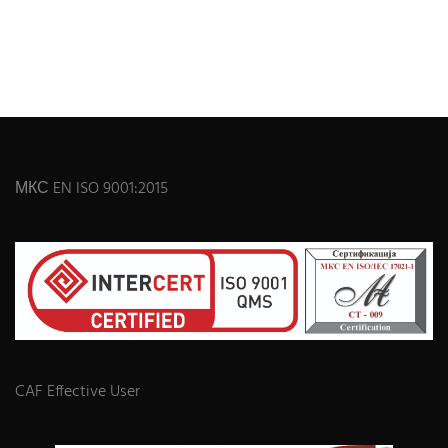
МКС EN ISO 9001:2015
CAF Effective User