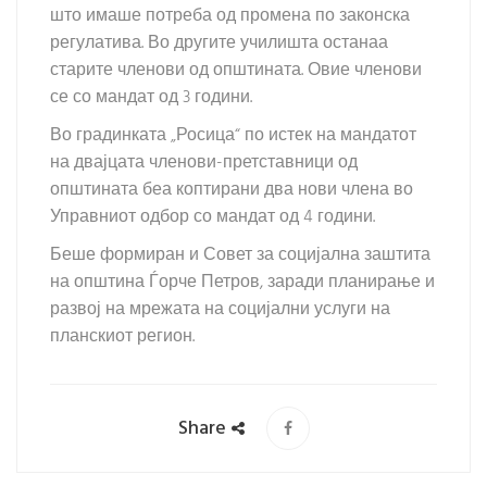
што имаше потреба од промена по законска
регулатива. Во другите училишта останаа
старите членови од општината. Овие членови
се со мандат од 3 години.
Во градинката „Росица“ по истек на мандатот
на двајцата членови-претставници од
општината беа коптирани два нови члена во
Управниот одбор со мандат од 4 години.
Беше формиран и Совет за социјална заштита
на општина Ѓорче Петров, заради планирање и
развој на мрежата на социјални услуги на
планскиот регион.
Share