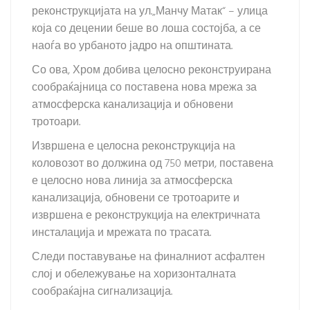
реконструкцијата на ул.„Манчу Матак“ – улица
која со децении беше во лоша состојба, а се
наоѓа во урбаното јадро на општината.
Со ова, Хром добива целосно реконструирана
сообраќајница со поставена нова мрежа за
атмосферска канализација и обновени
тротоари.
Извршена е целосна реконструкција на
коловозот во должина од 750 метри, поставена
е целосно нова линија за атмосферска
канализација, обновени се тротоарите и
извршена е реконструкција на електричната
инсталација и мрежата по трасата.
Следи поставување на финалниот асфалтен
слој и обележување на хоризонталната
сообраќајна сигнализација.