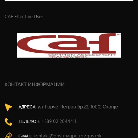
CAF Effective User
КОНТАКТ ИНФОРМАЦИИ
ул. Ѓорче Петров бр.22, 1000, Скопје
АДРЕСА:
+389 02 2044411
ТЕЛЕФОН:
kontakt@opstinagpetrov.gov.mk
E-MAIL: