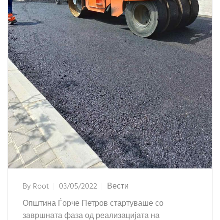
By
Root
03/05/2022
Вести
Општина Ѓорче Петров стартуваше со
завршната фаза од реализацијата на