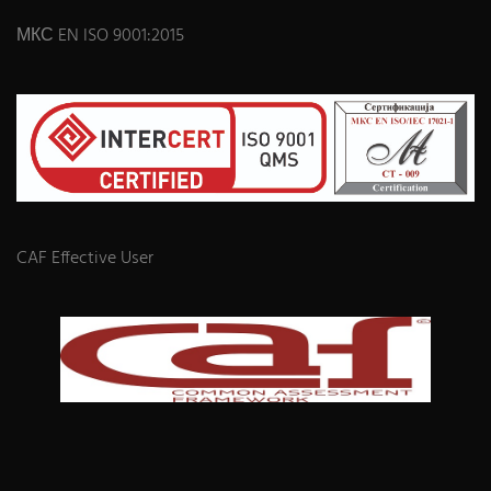
МКС EN ISO 9001:2015
CAF Effective User