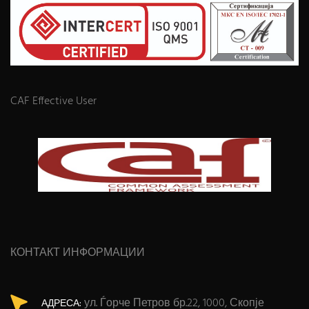
CAF Effective User
КОНТАКТ ИНФОРМАЦИИ
ул. Ѓорче Петров бр.22, 1000, Скопје
АДРЕСА: