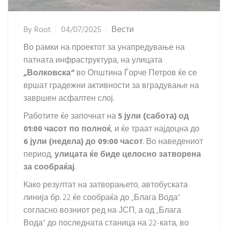
By
Root
04/07/2025
Вести
Во рамки на проектот за унапредување на
патната инфраструктура, на улицата
„Волковска“
во Општина Ѓорче Петров ќе се
вршат градежни активности за вградување на
завршен асфалтен слој.
Работите ќе започнат на
5 јули (
сабота
) од
01:00 часот по полноќ
, и ќе траат најдоцна до
6 јули (
недела
) до 09:00 часот
. Во наведениот
период,
улицата ќе биде целосно затворена
за сообраќај
.
Како резултат на затворањето, автобуската
линија бр. 22 ќе сообраќа до „Блага Вода“
согласно возниот ред на ЈСП, а од „Блага
Вода“ до последната станица на 22-ката, во