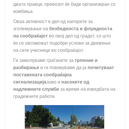
двата правци, превозот ќе биде организиран со
комбиња.
Оваа активност е дел од напорите за
зголемување на
безбедноста и флуидноста
на сообраќајот
во овој дел од градот, со што
ќе се овозможат подобри услови за движење
на сите учесници во сообраќајот.
Ги замолуваме граѓаните за
трпение и
разбирање
и ги повикуваме да ја
почитуваат
поставената сообраќајна
сигнализација
,како и
насоките од
надлежните служби
за време на изведбата на
градежните работи.