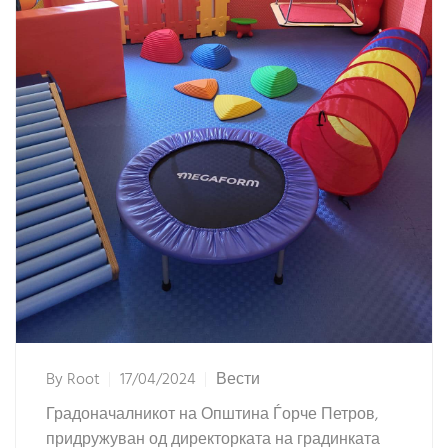
By
Root
17/04/2024
Вести
Градоначалникот на Општина Ѓорче Петров,
придружуван од директорката на градинката