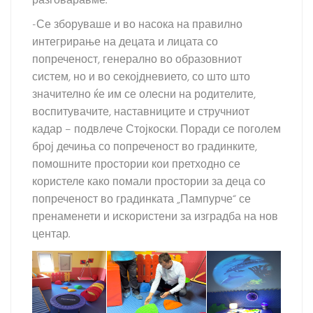
разговаравме.
-Се зборуваше и во насока на правилно
интегрирање на децата и лицата со
попреченост, генерално во образовниот
систем, но и во секојдневието, со што што
значително ќе им се олесни на родителите,
воспитувачите, наставниците и стручниот
кадар – подвлече Стојкоски. Поради се поголем
број дечиња со попреченост во градинките,
помошните простории кои претходно се
користеле како помали простории за деца со
попреченост во градинката „Пампурче“ се
пренаменети и искористени за изградба на нов
центар.