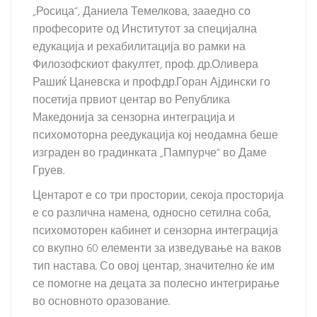
„Росица“, Даниела Темелкова, зааедно со
професорите од Институтот за специјална
едукација и рехабилитација во рамки на
Филозофскиот факултет, проф. др.Оливера
Рашиќ Цаневска и проф.др.Горан Ајдински го
посетија првиот центар во Република
Македонија за сензорна интеграција и
психомоторна реедукација кој неодамна беше
изграден во градинката „Пампурче“ во Даме
Груев.
Центарот е со три простории, секоја просторија
е со различна намена, односно сетилна соба,
психомоторен кабинет и сензорна интеграција
со вкупно 60 елементи за изведување на ваков
тип настава. Со овој центар, значително ќе им
се помогне на децата за полесно интегрирање
во основното оразование.