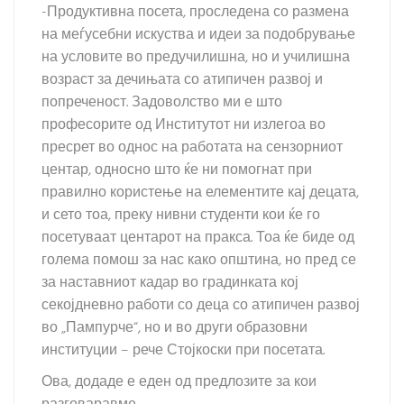
-Продуктивна посета, проследена со размена
на меѓусебни искуства и идеи за подобрување
на условите во предучилишна, но и училишна
возраст за дечињата со атипичен развој и
попреченост. Задоволство ми е што
професорите од Институтот ни излегоа во
пресрет во однос на работата на сензорниот
центар, односно што ќе ни помогнат при
правилно користење на елементите кај децата,
и сето тоа, преку нивни студенти кои ќе го
посетуваат центарот на пракса. Тоа ќе биде од
голема помош за нас како општина, но пред се
за наставниот кадар во градинката кој
секојдневно работи со деца со атипичен развој
во „Пампурче“, но и во други образовни
институции – рече Стојкоски при посетата.
Ова, додаде е еден од предлозите за кои