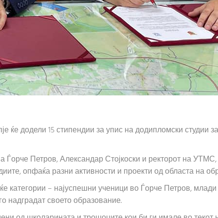
је ќе додели 15 стипендии за упис на додипломски студии з
на Ѓорче Петров, Александар Стојкоски и ректорот на УТМС
диите, опфаќа разни активности и проекти од областа на обр
ќе категории – најуспешни ученици во Ѓорче Петров, млади 
го надградат своето образование.
ени од школарината и трошоците кои би ги имале во текот 