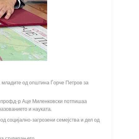
а младите од општина Ѓорче Петров за
, проф.д-р Аце Миленковски потпишаа
азованието и науката.
од социјално-загрозени семејства и дел од
на студирањето.