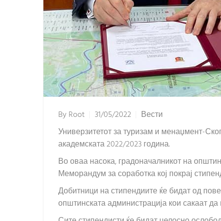
By
Root
31/05/2022
Вести
Универзитетот за туризам и менаџмент-Скоп
академската 2022/2023 година.
Во оваа насока, градоначалникот на општи
Меморандум за соработка кој покрај стипен
Добитници на стипендиите ќе бидат од пове
општинската администрација кои сакаат да 
Сите стипендисти ќе бидат целосно ослобод