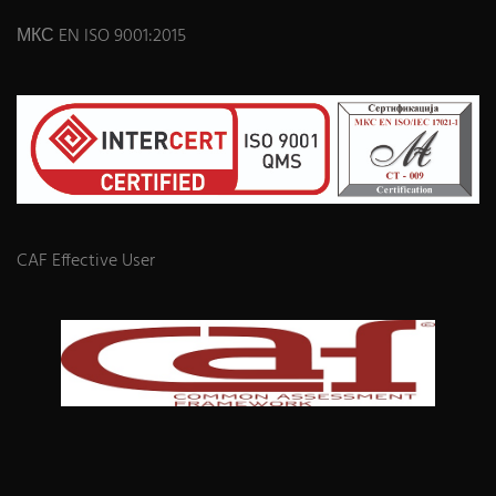
МКС EN ISO 9001:2015
CAF Effective User