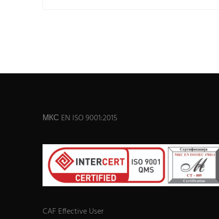
МКС EN ISO 9001:2015
CAF Effective User