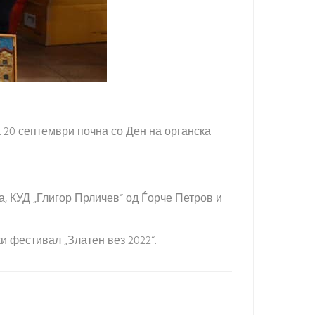
 20 септември почна со Ден на органска
 КУД „Глигор Прличев“ од Ѓорче Петров и
и фестивал „Златен вез 2022“.