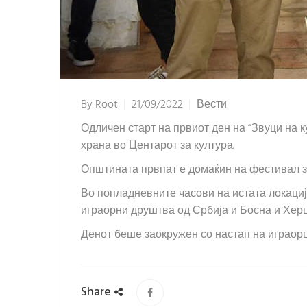
By
Root
21/09/2022
Вести
Одличен старт на првиот ден на “Звуци на 
храна во Центарот за култура.
Општината првпат е домаќин на фестивал за
Во попладневните часови на истата локаци
играорни друштва од Србија и Босна и Хер
Денот беше заокружен со настап на играорц
Share