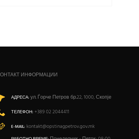
КОНТАКТ ИНФОРМАЦИИ
ул. Ѓорче Петров бр.22, 1000, Скопје
АДРЕСА:
+389 02 2044411
ТЕЛЕФОН:
kontakt@opstinagpetrov.gov.mk
E-MAIL:
Понеделник - Петок: 08:00