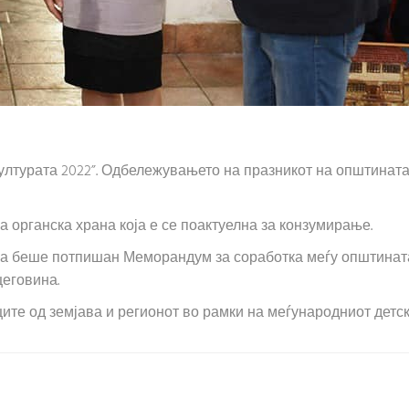
културата 2022”. Одбележувањето на празникот на општината
 органска храна која е се поактуелна за конзумирање.
ја беше потпишан Меморандум за соработка меѓу општината,
цеговина.
ите од земјава и регионот во рамки на меѓународниот детск