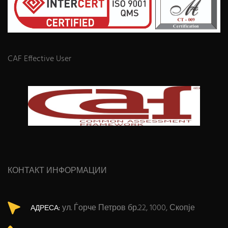
CAF Effective User
КОНТАКТ ИНФОРМАЦИИ
ул. Ѓорче Петров бр.22, 1000, Скопје
АДРЕСА: