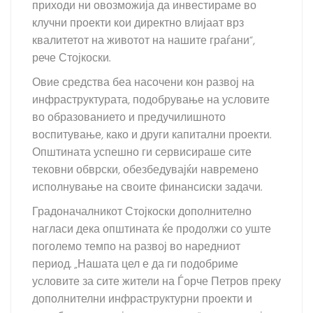
приходи ни овозможија да инвестираме во
клучни проекти кои директно влијаат врз
квалитетот на животот на нашите граѓани“,
рече Стојкоски.
Овие средства беа насочени кон развој на
инфраструктурата, подобрување на условите
во образованието и предучилишното
воспитување, како и други капитални проекти.
Општината успешно ги сервисираше сите
тековни обврски, обезбедувајќи навремено
исполнување на своите финансиски задачи.
Градоначалникот Стојкоски дополнително
нагласи дека општината ќе продолжи со уште
поголемо темпо на развој во наредниот
период. „Нашата цел е да ги подобриме
условите за сите жители на Ѓорче Петров преку
дополнителни инфраструктурни проекти и