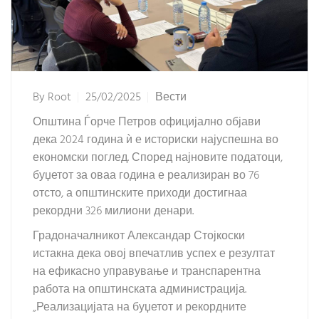
By
Root
25/02/2025
Вести
Општина Ѓорче Петров официјално објави
дека 2024 година ѝ е историски најуспешна во
економски поглед. Според најновите податоци,
буџетот за оваа година е реализиран во 76
отсто, а општинските приходи достигнаа
рекордни 326 милиони денари.
Градоначалникот Александар Стојкоски
истакна дека овој впечатлив успех е резултат
на ефикасно управување и транспарентна
работа на општинската администрација.
„Реализацијата на буџетот и рекордните