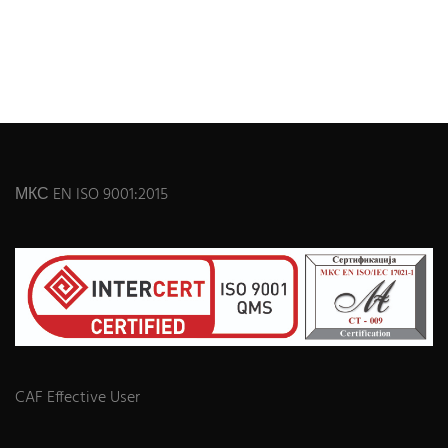
МКС EN ISO 9001:2015
CAF Effective User