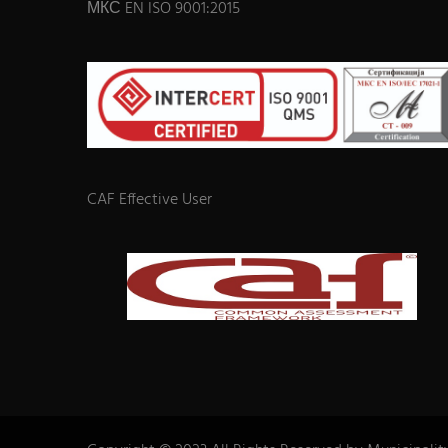
МКС EN ISO 9001:2015
CAF Effective User