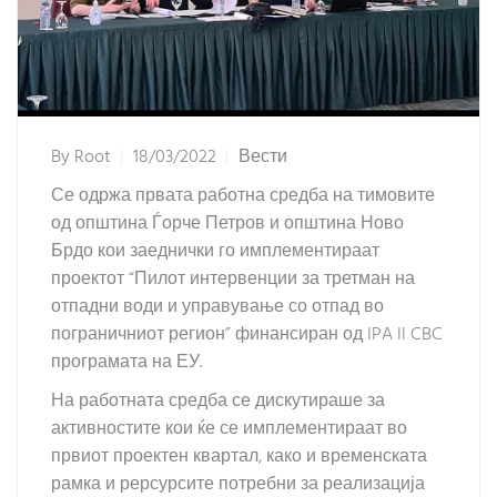
By
Root
18/03/2022
Вести
Се одржа првата работна средба на тимовите
од општина Ѓорче Петров и општина Ново
Брдо кои заеднички го имплементираат
проектот “Пилот интервенции за третман на
отпадни води и управување со отпад во
пограничниот регион” финансиран од IPA II CBC
програмата на ЕУ.
На работната средба се дискутираше за
активностите кои ќе се имплементираат во
првиот проектен квартал, како и временската
рамка и рерсурсите потребни за реализација