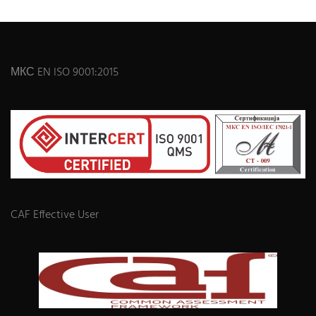
МКС EN ISO 9001:2015
CAF Effective User