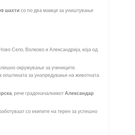
00 шахти
со по два мамци за уништување
Ново Село, Волково и Александрија, која од
чилишно окружување за учениците.
 на општината за унапредување на животната
врска
, рече градоначалникот
Александар
аботуваат со екипите на терен за успешно