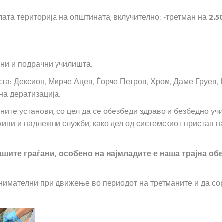
лата територија на општината, вклучително: -третман на
2.5
вни и подрачни училишта.
та: Дексион, Мирче Ацев, Ѓорче Петров, Хром, Даме Груев, 
на дератизација.
ите установи, со цел да се обезбеди здраво и безбедно у
кипи и надлежни служби, како дел од системскиот пристап
ашите граѓани, особено на најмладите е наша трајна об
нимателни при движење во периодот на третманите и да сор