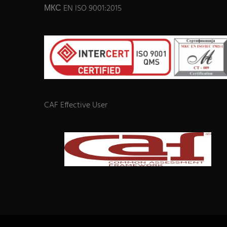
МКС EN ISO 9001:2015
CAF Effective User