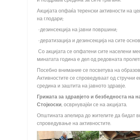
и поздрава средина за сите граѓани.
Акцијата опфаќа теренски активности на це
на глодари;
-дезинсекција на јавни површини;
-дератизација и дезинсекција на сите осно
Со акцијата се опфатени сите населени мес
минатата година е дел од редовната пролет
Посебно внимание се посветува на образовн
Активностите се спроведуваат од стручни е
средина и заштита на јавното здравје.
Грижата за здравјето и безбедноста на н
Стојкоски
, осврнувајќи се на акцијата.
Општината апелира до жителите да бидат в
спроведување на активностите.