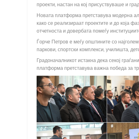
проекти, настан на кој присуствуваше и гр
Новата платформа претставува модерна алат
како се реализираат проектите и до која фа
отчетноста и довербата помеѓу институциите
Ѓорче Петров е меѓу општините со најголем
паркови, спортски комплекси, училишта, дет
Градоначалникот истакна дека секој граѓани
платформа претставува важна победа за тр