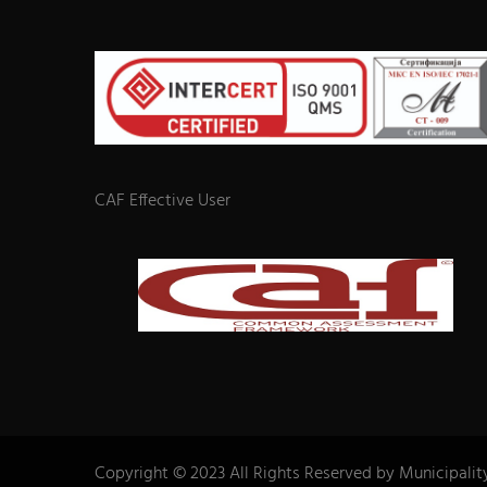
CAF Effective User
Copyright © 2023 All Rights Reserved by Municipalit