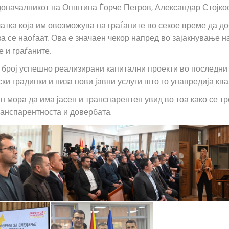
адоначалникот на Општина Ѓорче Петров, Александар Стојкос
ка која им овозможува на граѓаните во секое време да доби
за се наоѓаат. Ова е значаен чекор напред во зајакнување 
 и граѓаните.
 број успешно реализирани капитални проекти во последнит
ски градинки и низа нови јавни услуги што го унапредија ква
н мора да има јасен и транспарентен увид во тоа како се тр
анспарентноста и довербата.