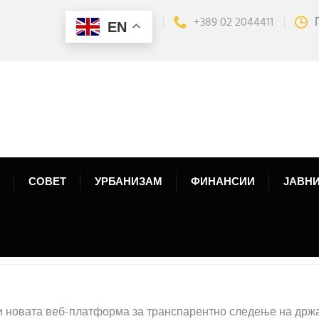
+389 02 2044411
EN
СОВЕТ
УРБАНИЗАМ
ФИНАНСИИ
ЈАВНИ
и новата веб-платформа за транспарентно следење на држ