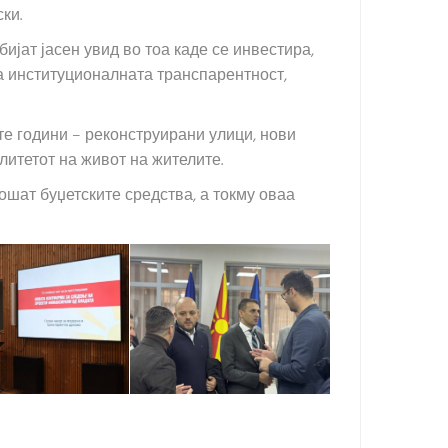
ки.
јат јасен увид во тоа каде се инвестира,
на институционалната транспарентност,
е години – реконструирани улици, нови
литетот на живот на жителите.
ошат буџетските средства, а токму оваа