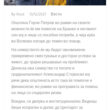
By
Root
13/12/2021
Вести
Општина Ѓорче Петров во рамки на своите
можности ќе им помогне на Бранко и неговиот
син кој е лице со посебни потреби, а чија куќа
во Волково изгоре до темел во пожар.
На семејството ќе му бидат овозможени
привремено сместување и достојни услови за
живот, до трајно решавање на проблемот.
Денеска ова семејство го посети и
градоначалникот Александар Стојкоски кој
рече дека општината исто така ќе помогне и
финансиски, во рамки на програмата за помош
на лица со социјален ризик.
Воедно, се делува и институционално. Веднаш
беше испратен и допис до Центарот за