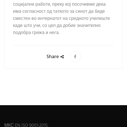
социјални работи, преку кој посочивме дека
има согласност од таткото за синот да биде
сместен во интернатот на средното училиште
каде што учи, со цел да добие значително
подобра грижа и нега.
Share
МКС EN ISO 9001:2015