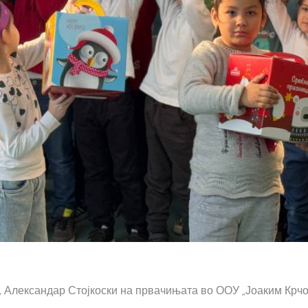
 Александар Стојкоски на првачињата во ООУ „Јоаким Крчо