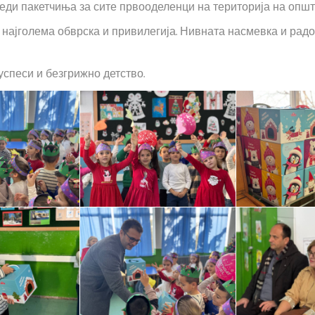
еди пакетчиња за сите првооделенци на територија на општ
најголема обврска и привилегија. Нивната насмевка и радо
успеси и безгрижно детство.