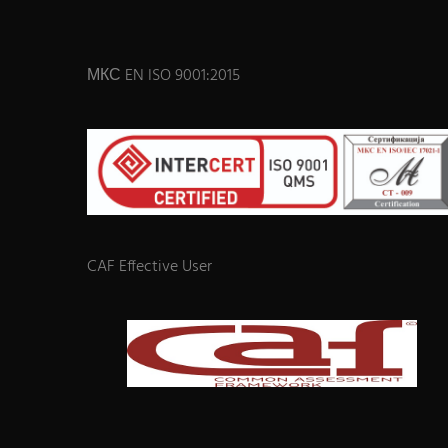
МКС EN ISO 9001:2015
CAF Effective User