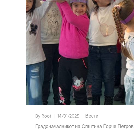
By
Root
14/01/2025
Вести
Градоначалникот на Општина Ѓорче Петров,