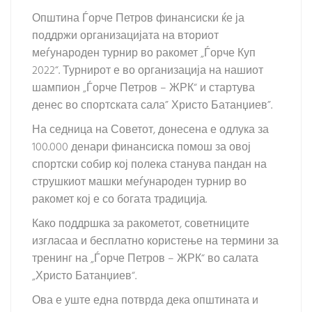
Општина Ѓорче Петров финансиски ќе ја
поддржи организацијата на вториот
меѓународен турнир во ракомет „Ѓорче Куп
2022“. Турнирот е во организација на нашиот
шампион „Ѓорче Петров – ЖРК“ и стартува
денес во спортската сала” Христо Батанџиев”.
На седница на Советот, донесена е одлука за
100.000 денари финансиска помош за овој
спортски собир кој полека станува пандан на
струшкиот машки меѓународен турнир во
ракомет кој е со богата традиција.
Како поддршка за ракометот, советниците
изгласаа и бесплатно користење на термини за
тренинг на „Ѓорче Петров – ЖРК“ во салата
„Христо Батанџиев“.
Ова е уште една потврда дека општината и