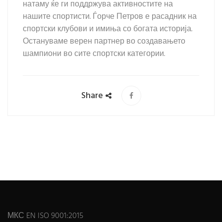
натаму ќе ги поддржува активностите на
нашите спортисти. Ѓорче Петров е расадник на
спортски клубови и имиња со богата историја.
Остануваме верен партнер во создавањето
шампиони во сите спортски категории.
Share
МКС EN ISO 9001:2015