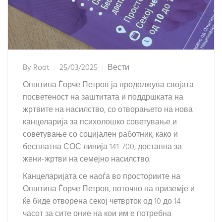
By
Root
25/03/2025
Вести
Општина Ѓорче Петров ја продолжува својата
посветеност на заштитата и поддршката на
жртвите на насилство, со отворањето на нова
канцеларија за психолошко советување и
советување со социјален работник, како и
бесплатна СОС линија 141-700, достапна за
жени-жртви на семејно насилство.
Канцеларијата се наоѓа во просториите на
Општина Ѓорче Петров, поточно на приземје и
ќе биде отворена секој четврток од 10 до 14
часот за сите оние на кои им е потребна