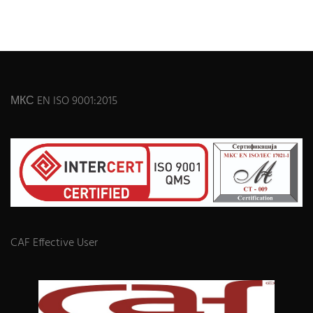
МКС EN ISO 9001:2015
CAF Effective User