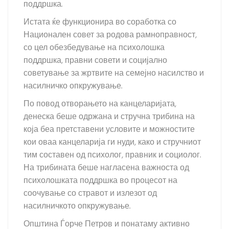
поддршка.
Истата ќе функционира во соработка со
Национален совет за родова рамноправност,
со цел обезбедување на психолошка
поддршка, правни совети и социјално
советување за жртвите на семејно насилство и
насилничко опкружување.
По повод отворањето на канцеларијата,
денеска беше одржана и стручна трибина на
која беа претставени условите и можностите
кои оваа канцеларија ги нуди, како и стручниот
тим составен од психолог, правник и социолог.
На трибината беше нагласена важноста од
психолошката поддршка во процесот на
соочување со стравот и излезот од
насилничкото опкружување.
Општина Ѓорче Петров и понатаму активно