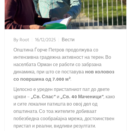
By
Root
16/12/2025
Вести
Општина Ѓорче Петров продолжува со
интензивна градежна активност на терен. Во
населбата Орман се работи со забрзана
динамика, при што се поставува
нов коловоз
со површина од 7.000 м²
.
Целосно е уреден пристапниот пат до двете
цркви –
„Св. Спас“
и
„Св. 40 Маченици“
, како
и сите локални патишта во овој дел од
општината. Со тоа жителите добиваат
побезбедна сообраќајна мрежа, достоинствен
пристап и реални, видливи резултати.