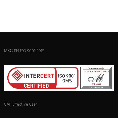
МКС EN ISO 9001:2015
CAF Effective User