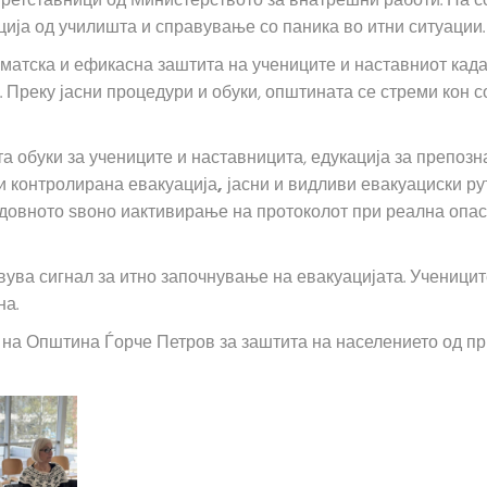
претставници од Министерството за внатрешни работи. На с
ија од училишта и справување со паника во итни ситуации.
ематска и ефикасна заштита на учениците и наставниот када
и. Преку јасни процедури и обуки, општината се стреми кон
а обуки за учениците и наставницита, едукација за препоз
и контролирана евакуација
,
јасни и видливи евакуациски ру
довното ѕвоно
иактивирање на протоколот при реална опас
вува сигнал за итно започнување на евакуацијата. Ученицит
на.
 на Општина Ѓорче Петров за заштита на населението од пр