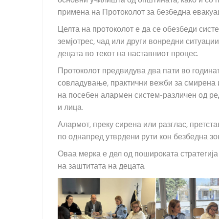
основни училишта од општината, како и со 
примена на Протоколот за безбедна евакуац
Целта на протоколот е да се обезбеди сист
земјотрес, чад или други вонредни ситуаци
децата во текот на наставниот процес.
Протоколот предвидува два пати во годинат
совладување, практични вежби за смирена 
на посебен алармен систем-различен од ре
и лица.
Алармот, преку сирена или разглас, претста
по однапред утврдени рути кон безбедна зо
Оваа мерка е дел од пошироката стратегија
на заштитата на децата.