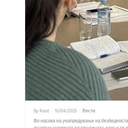
By
Root
10/04/2025
Вести
Во насока на унапредување на безбедноста