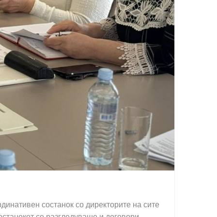
динативен состанок со директорите на сите