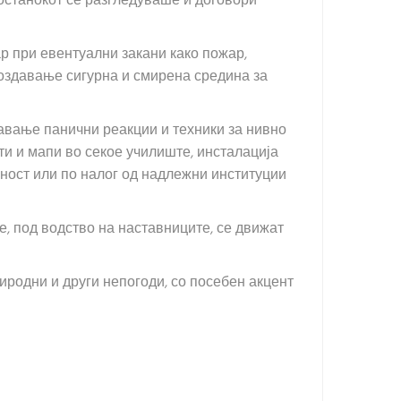
останокот се разгледуваше и договори
р при евентуални закани како пожар,
 создавање сигурна и смирена средина за
навање панични реакции и техники за нивно
ти и мапи во секое училиште, инсталација
ност или по налог од надлежни институции
е, под водство на наставниците, се движат
иродни и други непогоди, со посебен акцент