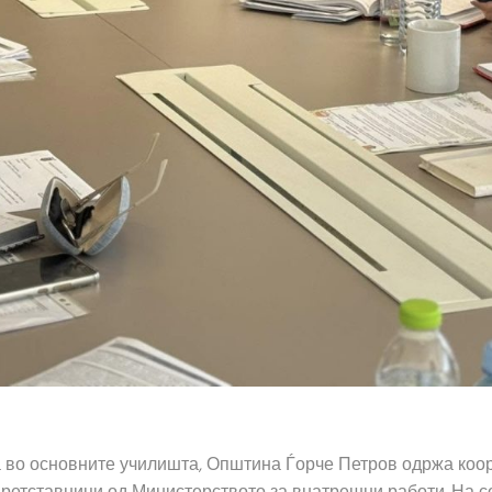
 во основните училишта, Општина Ѓорче Петров одржа коор