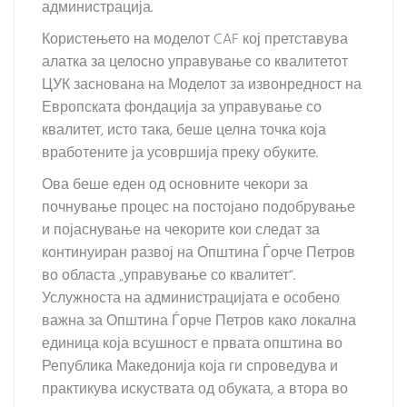
администрација.
Користењето на моделот CAF кој претставува
алатка за целосно управување со квалитетот
ЦУК заснована на Моделот за извонредност на
Европската фондација за управување со
квалитет, исто така, беше целна точка која
вработените ја усовршија преку обуките.
Ова беше еден од основните чекори за
почнување процес на постојано подобрување
и појаснување на чекорите кои следат за
континуиран развој на Општина Ѓорче Петров
во областа „управување со квалитет“.
Услужноста на администрацијата е особено
важна за Општина Ѓорче Петров како локална
единица која всушност е првата општина во
Република Македонија која ги спроведува и
практикува искуствата од обуката, а втора во