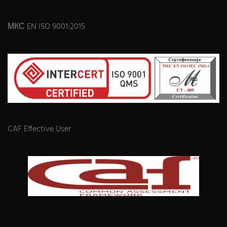
МКС EN ISO 9001:2015
CAF Effective User