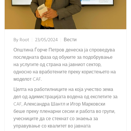
By
Root
23/05/2024
Вести
Општина Ѓорче Петров денеска ја спроведува
последната фаза од обуките за подобрување
на услугите од страна на јавниот сектор,
односно на вработените преку користењето на
моделот CAF.
Целта на работилниците на која учество зема
дел од адимистрацијата водена од експетите за
CAF, Александра Шантл и Игор Марковски
беше преку пленарни сесии и работа во групи,
учесниците да се стекнат со знаења за
управување со квалитет во јавната