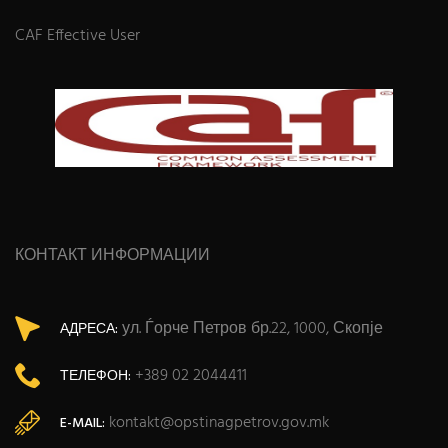
CAF Effective User
КОНТАКТ ИНФОРМАЦИИ
ул. Ѓорче Петров бр.22, 1000, Скопје
АДРЕСА:
+389 02 2044411
ТЕЛЕФОН:
kontakt@opstinagpetrov.gov.mk
E-MAIL: