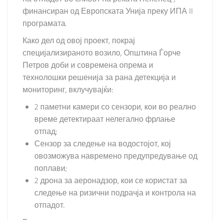
финансиран од Европската Унија преку ИПА II
програмата.
Како дел од овој проект, покрај
специјализираното возило, Општина Ѓорче
Петров доби и современа опрема и
технолошки решенија за рана детекција и
мониторинг, вклучувајќи:
2 паметни камери со сензори, кои во реално
време детектираат нелегално фрлање
отпад;
Сензор за следење на водостојот, кој
овозможува навремено предупредување од
поплави;
2 дрона за аеронадзор, кои се користат за
следење на ризични подрачја и контрола на
отпадот.