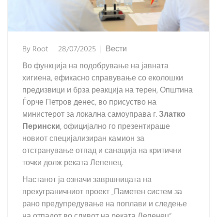
By
Root
28/07/2025
Вести
Во функција на подобрување на јавната
хигиена, ефикасно справување со еколошки
предизвици и брза реакција на терен, Општина
Ѓорче Петров денес, во присуство на
министерот за локална самоуправа г.
Златко
Перински
, официјално го презентираше
новиот специјализиран камион за
отстранување отпад и санација на критични
точки долж реката Лепенец.
Настанот ја означи завршницата на
прекуграничниот проект „Паметен систем за
рано предупредување на поплави и следење
на отпадот во сливот на реката Лепенец“,