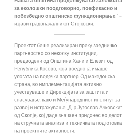
Нашата општина продолжува со заложбата
за еколошки поодговорно, поефикасно и
побезбедно општинско функционирање
,“ –
изјави градоначалникот Стојкоски.
Проектот беше реализиран преку заедничко
партнерство со неколку институции,
предводени од Општина Хани и Елезит од
Република Косово, која воедно ја имаше
улогата на водечки партнер. Од македонска
страна, во имплементацијата активно
учествуваше и Дирекцијата за заштита и
спасување, како и Меѓународниот институт за
развој и истражување „Д-р Југослав Ачковски“
од Скопје, кој даде значаен придонес во делот
на стручната анализа и техничката подготовка
на проектните активности.