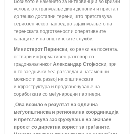
Возилото е наменето за интервенции во кризни
услови, отстранување диви депонии и пристап
до тешко достапни терени, што претставува
сериозен чекор напред во зајакнувањето на
теренската подготвеност и оперативните
капацитети на општинските служби.
Министерот Перински
, во рамки на посетата,
оствари информативен разговор со
градоначалникот
Александар Стојкоски
, при
што заеднички беа разгледани натамошни
можности за развој на општинската
инфраструктура и продлабочување на
соработката со меѓународни партнери.
„
Ова возило е резултат на одлична
меѓуопштинска и регионална координација
и претставува заокружување на значаен
проект со директна корист за граѓаните.