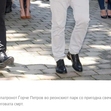
патронот Ѓорче Петров во реонскиот парк со пригодна свеч
еговата смрт.