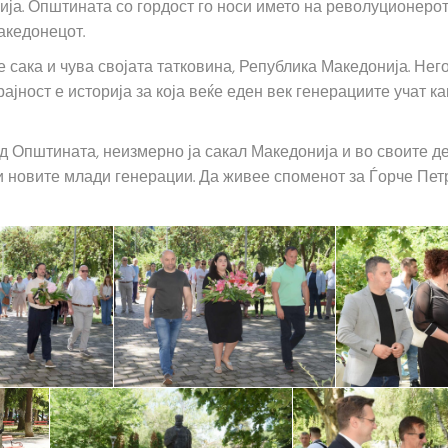
ија. Општината со гордост го носи името на револуционерот
акедонецот.
е сака и чува својата татковина, Република Македонија. Не
рајност е историја за која веќе еден век генерациите учат 
д Општината, неизмерно ја сакал Македонија и во своите де
ат и новите млади генерации. Да живее споменот за Ѓорче П