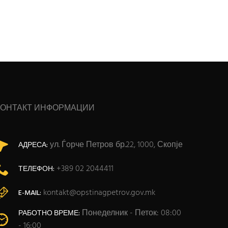
КОНТАКТ ИНФОРМАЦИИ
ул. Ѓорче Петров бр.22, 1000, Скопје
АДРЕСА:
+389 02 2044411
ТЕЛЕФОН:
kontakt@opstinagpetrov.gov.mk
E-MAIL:
Понеделник - Петок: 08:00
РАБОТНО ВРЕМЕ:
- 16:00