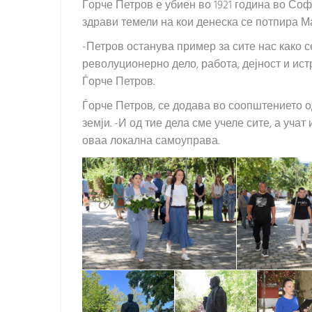
Ѓорче Петров е убиен во 1921 година во Соф
здрави темели на кои денеска се потпира М
-Петров останува пример за сите нас како с
револуционерно дело, работа, дејност и ист
Ѓорче Петров.
Ѓорче Петров, се додава во соопштението о
земји. -И од тие дела сме учеле сите, а уч
оваа локална самоуправа.