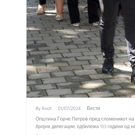
By
Root
01/07/2024
Вести
Општина Ѓорче Петров пред споменикот на 
бројни делегации, одбележа 103 години од н