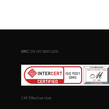
МКС EN ISO 9001:2015
CAF Effective User