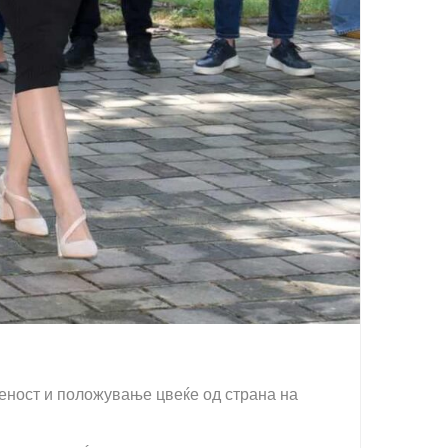
еност и положување цвеќе од страна на