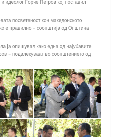
 и идеолог Ѓорче Петров кој поставил
говата посветеност кон македонското
како е правилно – соопштија од Општина
ла ја опишувал како една од најубавите
етров – подвлекуваат во соопштението од