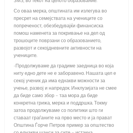
ЗМЗ, во текот на целото образование.
Со оваа мерка, општината им излегува во
пресрет на семејствата на учениците со
попреченост, обезбедувајќи финансиска
помош наменета за покривање на дел од
трошоците поврзани со образованието,
развојот и секојдневните активности на
учениците.
-Продолжуваме да градиме заедница во која
ниту едно дете не е заборавено. Нашата цел е
секој ученик да има еднакви можности за
учење, развој и напредок. Инклузијата не смее
да биде само збор – таа мора да биде
конкретна грижа, мерка и поддршка. Токму
затоа продолжуваме со политики што ги
ставаат граѓаните на прво место и ја прават
Општина Ѓорче Петров пример за општество