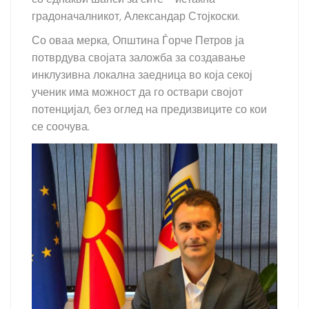
со еднакви шанси за сите – истакна
градоначалникот, Александар Стојкоски.
Со оваа мерка, Општина Ѓорче Петров ја
потврдува својата заложба за создавање
инклузивна локална заедница во која секој
ученик има можност да го оствари својот
потенцијал, без оглед на предизвиците со кои
се соочува.