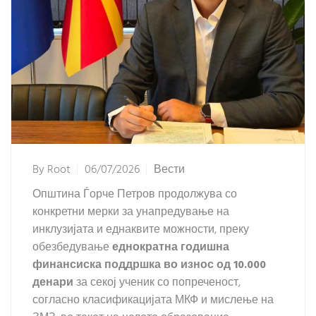
By
Root
06/07/2026
Вести
Општина Ѓорче Петров продолжува со
конкретни мерки за унапредување на
инклузијата и еднаквите можности, преку
обезбедување
еднократна годишна
финансиска поддршка во износ од 10.000
денари
за секој ученик со попреченост,
согласно класификацијата МКФ и мислење на