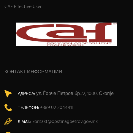
CAF Effective User
КОНТАКТ ИНФОРМАЦИИ
ул. Ѓорче Петров бр.22, 1000, Скопје
АДРЕСА:
+389 02 2044411
ТЕЛЕФОН:
kontakt@opstinagpetrov.gov.mk
E-MAIL: