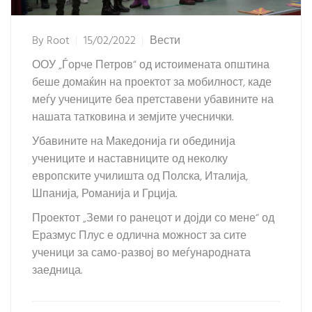
By
Root
15/02/2022
Вести
ООУ „Ѓорче Петров“ од истоимената општина
беше домаќин на проектот за мобилност, каде
меѓу учениците беа претставени убавините на
нашата татковина и земјите учеснички.
Убавините на Македонија ги обединија
учениците и наставниците од неколку
европските училишта од Полска, Италија,
Шпанија, Романија и Грција.
Проектот „Земи го ранецот и дојди со мене“ од
Еразмус Плус е одлична можност за сите
ученици за само-развој во меѓународната
заедница.