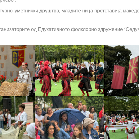
риево”.
ултурно-уметнички друштва, младите ни ја претставија маке
ганизаторите од Едукативното фолклорно здружение “Седум 