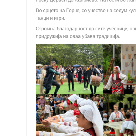
преку Дервен до Ханриево: На гости во Хан
Во срцето на Ѓорче, со учество на седум к
танци и игри.
Огромна благодарност до сите учесници, ор
придружија на оваа убава традиција.