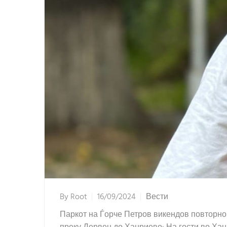
By
Root
16/09/2024
Вести
Паркот на Ѓорче Петров викендов повторно