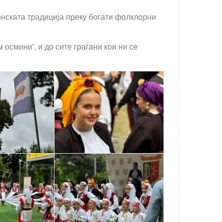
донската традиција преку богати фолклорни
осмини”, и до сите граѓани кои ни се