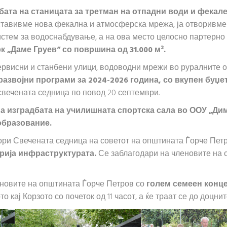
бата на станицата за третман на отпадни води и фекал
оставивме нова фекална и атмосферска мрежа, ја отворивме
истем за водоснабдување, а на ова место целосно партерно г
к „Даме Груев“ со површина од 31.000 м².
ервисни и станбени улици, водоводни мрежи во руралните 
развојни програми за 2024-2026 година, со вкупен буџе
свечената седница по повод 20 септември.
на изградбата на училишната спортска сала во ООУ „Ди
образование.
вори Свечената седница на советот на општината Ѓорче Пет
брија инфраструктурата.
Се заблагодари на членовите на с
еновите на општината Ѓорче Петров со
голем семеен конце
о кај Корзото со почеток од 11 часот, а ќе траат се до доцни