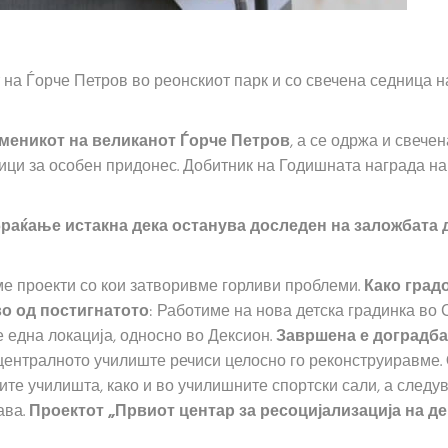
на Ѓорче Петров во реонскиот парк и со свечена седница н
оменикот на великанот Ѓорче Петров
, а се одржа и свече
ници за особен придонес. Добитник на Годишната награда н
браќање истакна дека останува доследен на заложбата 
ме проекти со кои затворивме горливи проблеми.
Како град
во од постигнатото
: Работиме на нова детска градинка во 
е една локација, односно во Дексион.
Завршена е доградба
 централното училиште речиси целосно го реконструиравме.
ите училишта, како и во училишните спортски сали, а следу
ава.
Проектот „Првиот центар за ресоцијализација на д