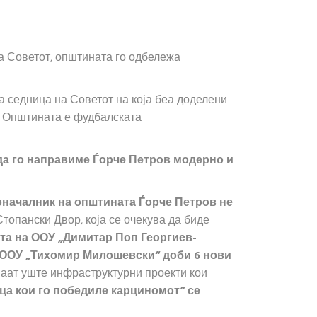
а Советот, општината го одбележа
на седница на Советот на која беа доделени
а Општината е фудбалската
да го направиме Ѓорче Петров модерно и
оначалник на општината Ѓорче Петров не
Стопански Двор, која се очекува да биде
та на ООУ „Димитар Поп Георгиев-
ООУ „Тихомир Милошевски“ доби 6 нови
ваат уште инфраструктурни проекти кои
еца кои го победиле карциномот“ се