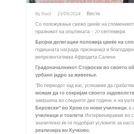
By
Root
23/09/2024
Вести
Со положување свежо цвеќе на споменикот 
празникот на општината – 20 септември.
Бројни делегации положија цвеќе на сп
годишната награда, признанија и благодар
репрезентативка Афродита Салихи.
Градоначалникот Стојкоски во своето о
урбано јадро за живеење.
“Во периодот зад нас, успеавме да сработи
можам да го сокријам своето задоволст
завршена во следните две години, и на ушт
Беровски“ во Хром со нови училници
, а
училници и тоалети
. Интервениравме во с
значително ќе ги подобрат условите за наст
реализира во Кучково.