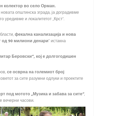
ен колектор во село Орман.
 новата општинска зграда, ја доградивме
о уредивме и локалитетот „Крст“.
области,
фекална канализација и нова
т од 90 милиони денари
” истакна
митар Беровски“, кој е долгогодишен
ров,
се осврна на големиот број
оветот за сите разумни одлуки и проектите
рт под мотото „Музика и забава за сите“
,
те вечерни часови.