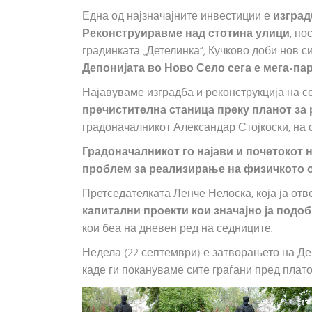
Една од најзначајните инвестиции е
изград
Реконструиравме над стотина улици
, п
градинката „Детелинка“, Кучково доби нов с
Депонијата во Ново Село сега е мега-пар
Најавуваме изградба и реконструкција на с
пречистителна станица преку планот за 
градоначалникот Александар Стојкоски, на 
Градоначалникот го најави и почетокот 
проблем за реализирање на физичкото 
Претседателката Ленче Нелоска, која ја от
капитални проекти кои значајно ја подо
кои беа на дневен ред на седниците.
Недела (22 септември) е затворањето на Д
каде ги покануваме сите граѓани пред платот