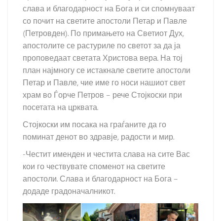
слава и благодарност на Бога и си спомнуваат
со почит на светите апостоли Петар и Павле
(Петровден). По примањето на Светиот Дух,
апостолите се растуриле по светот за да ја
проповедаат светата Христова вера. На тој
план најмногу се истакнале светите апостоли
Петар и Павле, чие име го носи нашиот свет
храм во Ѓорче Петров – рече Стојкоски при
посетата на црквата.
Стојкоски им посака на граѓаните да го
поминат денот во здравје, радости и мир.
-Честит именден и честита слава на сите Вас
кои го чествувате споменот на светите
апостоли. Слава и благодарност на Бога –
додаде градоначалникот.