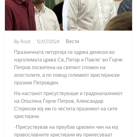
By
Root
12/07/2024
Вести
Празничната литургија се одржа денеска во
најголемата црква Св.„Петар и Павле“ во Ѓорче
Петров посветена на светиот спомен на
апостолите, а по повод големиот христијански
празник Петровден.
На настанот присуствуваше и градоначалникот
на Општина Ѓорче Петров, Александар
Стојкоски кој им го честита празникот на сите
христијани.
-Присуствував на преубав црковен чин на кој
православните христијани му принесуваат