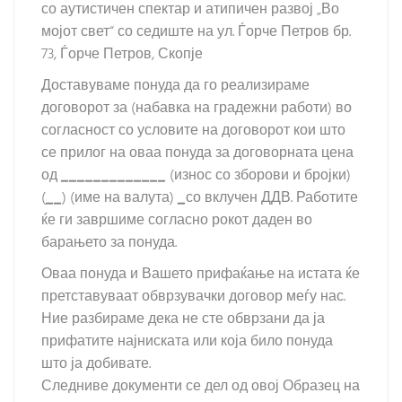
со аутистичен спектар и атипичен развој „Во
мојот свет“ со седиште на ул. Ѓорче Петров бр.
73, Ѓорче Петров, Скопје
Доставуваме понуда да го реализираме
договорот за (набавка на градежни работи) во
согласност со условите на договорот кои што
се прилог на оваа понуда за договорната цена
од
_____________
(износ со зборови и бројки)
(
__
) (име на валута)
_
со вклучен ДДВ. Работите
ќе ги завршиме согласно рокот даден во
барањето за понуда.
Оваа понуда и Вашето прифаќање на истата ќе
претставуваат обврзувачки договор меѓу нас.
Ние разбираме дека не сте обврзани да ја
прифатите најниската или која било понуда
што ја добивате.
Следниве документи се дел од овој Образец на