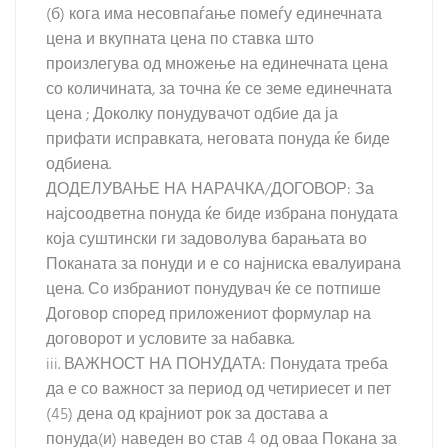
(б) кога има несовпаѓање помеѓу единечната
цена и вкупната цена по ставка што
произлегува од множење на единечната цена
со количината, за точна ќе се земе единечната
цена ; Доколку понудувачот одбие да ја
прифати исправката, неговата понуда ќе биде
одбиена.
ДОДЕЛУВАЊЕ НА НАРАЧКА/ДОГОВОР: За
најсоодветна понуда ќе биде избрана понудата
која суштински ги задоволува барањата во
Поканата за понуди и е со најниска евалуирана
цена. Со избраниот понудувач ќе се потпише
Договор според приложениот формулар на
договорот и условите за набавка.
iii. ВАЖНОСТ НА ПОНУДАТА: Понудата треба
да е со важност за период од четириесет и пет
(45) дена од крајниот рок за достава а
понуда(и) наведен во став 4 од оваа Покана за