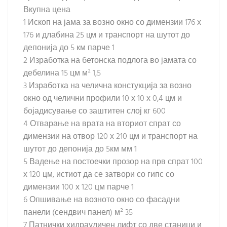
Вкупна цена
1 Ископ на јама за возно окно со димензии 176 х
176 и длабина 25 цм и транспорт на шутот до
депонија до 5 км парче 1
2 Изработка на бетонска подлога во јамата со
дебелина 15 цм м² 1,5
3 Изработка на челична констукција за возно
окно од челични профили 10 х 10 х 0,4 цм и
бојадисување со заштитен слој кг 600
4 Отварање на врата на вториот спрат со
димензии на отвор 120 х 210 цм и транспорт на
шутот до депонија до 5км мм 1
5 Вадење на постоечки прозор на прв спрат 100
х 120 цм, истиот да се затвори со гипс со
димензии 100 х 120 цм парче 1
6 Опшивање на возното окно со фасадни
панели (сендвич панел) м² 35
7 Патнички хидрауличен лифт со две станици и