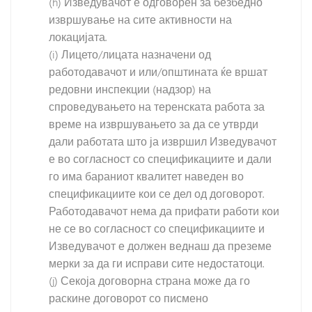
(h) Изведувачот е одговорен за безбедно
извршување на сите активности на
локацијата.
(i) Лицето/лицата назначени од
работодавачот и или/општината ќе вршат
редовни инспекции (надзор) на
спроведувањето на теренската работа за
време на извршувањето за да се утврди
дали работата што ја извршил Изведувачот
е во согласност со спецификациите и дали
го има бараниот квалитет наведен во
спецификациите кои се дел од договорот.
Работодавачот нема да прифати работи кои
не се во согласност со спецификациите и
Изведувачот е должен веднаш да преземе
мерки за да ги исправи сите недостатоци.
(j) Секоја договорна страна може да го
раскине договорот со писмено