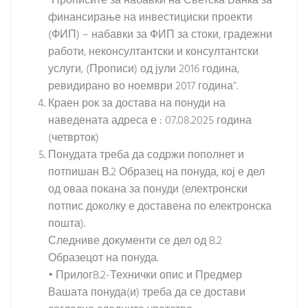
“Прописите за набавки на Светска Банка за
финансирање на инвестициски проекти
(ФИП) – набавки за ФИП за стоки, градежни
работи, неконсултантски и консултантски
услуги, (Прописи) од јули 2016 година,
ревидирано во ноември 2017 година”.
Краен рок за достава на понуди на
наведената адреса е : 07.08.2025 година
(четврток)
Понудата треба да содржи пополнет и
потпишан В.2 Образец на понуда, кој е дел
од оваа покана за понуди (електронски
потпис доколку е доставена по електронска
пошта).
Следниве документи се дел од B.2
Образецот на понуда.
• ПрилогB.2-Технички опис и Предмер
Вашата понуда(и) треба да се достави