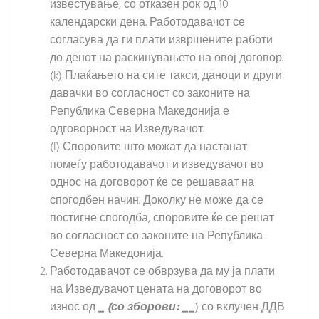
известување, со отказен рок од 10
календарски дена. Работодавачот се
согласува да ги плати извршените работи
до денот на раскинувањето на овој договор.
(k) Плаќањето на сите такси, даноци и други
давачки во согласност со законите на
Република Северна Македонија е
одговорност на Изведувачот.
(l) Споровите што можат да настанат
помеѓу работодавачот и изведувачот во
однос на договорот ќе се решаваат на
спогодбен начин. Доколку не може да се
постигне спогодба, споровите ќе се решат
во согласност со законите на Република
Северна Македонија.
Работодавачот се обврзува да му ја плати
на Изведувачот цената на договорот во
износ од
_
(со зборови:
__
) со вклучен ДДВ