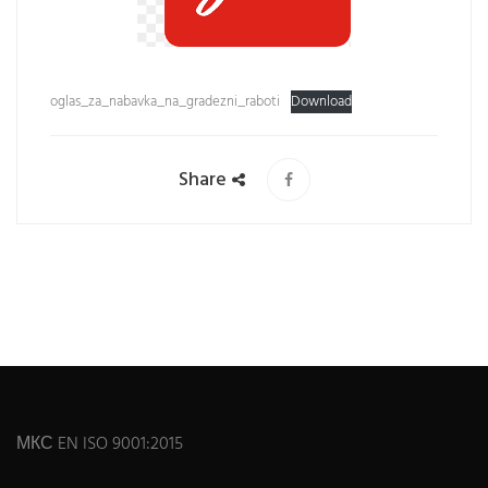
oglas_za_nabavka_na_gradezni_raboti
Download
Share
МКС EN ISO 9001:2015