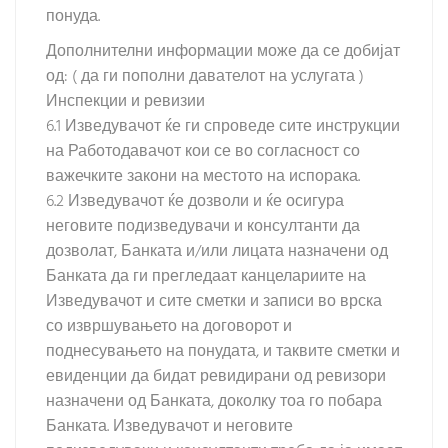
понуда.
Дополнителни информации може да се добијат
од: ( да ги пополни давателот на услугата )
Инспекции и ревизии
6.1 Изведувачот ќе ги спроведе сите инструкции
на Работодавачот кои се во согласност со
важечките закони на местото на испорака.
6.2 Изведувачот ќе дозволи и ќе осигура
неговите подизведувачи и консултанти да
дозволат, Банката и/или лицата назначени од
Банката да ги прегледаат канцелариите на
Изведувачот и сите сметки и записи во врска
со извршувањето на договорот и
поднесувањето на понудата, и таквите сметки и
евиденции да бидат ревидирани од ревизори
назначени од Банката, доколку тоа го побара
Банката. Изведувачот и неговите