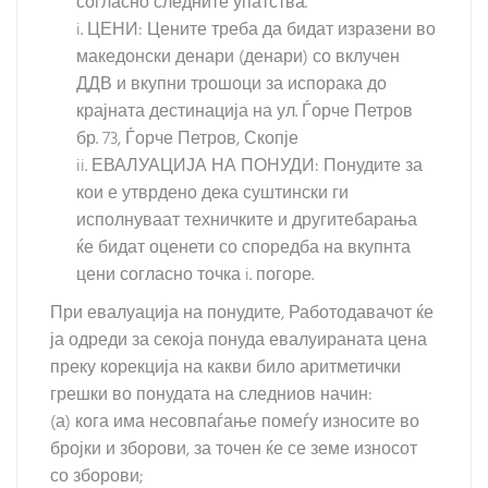
согласно следните упатства.
i. ЦЕНИ: Цените треба да бидат изразени во
македонски денари (денари) со вклучен
ДДВ и вкупни трошоци за испорака до
крајната дестинација на ул. Ѓорче Петров
бр. 73, Ѓорче Петров, Скопје
ii. ЕВАЛУАЦИЈА НА ПОНУДИ: Понудите за
кои е утврдено дека суштински ги
исполнуваат техничките и другитебарања
ќе бидат оценети со споредба на вкупнта
цени согласно точка i. погоре.
При евалуација на понудите, Работодавачот ќе
ја одреди за секоја понуда евалуираната цена
преку корекција на какви било аритметички
грешки во понудата на следниов начин:
(а) кога има несовпаѓање помеѓу износите во
бројки и зборови, за точен ќе се земе износот
со зборови;