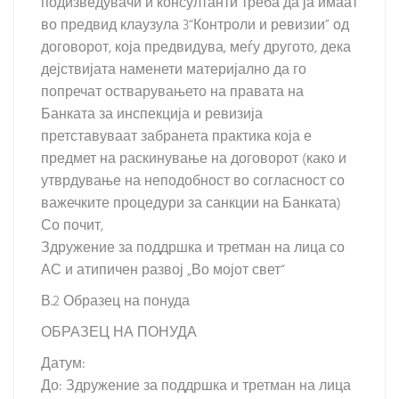
подизведувачи и консултанти треба да ја имаат
во предвид клаузула 3“Контроли и ревизии” од
договорот, која предвидува, меѓу другото, дека
дејствијата наменети материјално да го
попречат остварувањето на правата на
Банката за инспекција и ревизија
претставуваат забранета практика која е
предмет на раскинување на договорот (како и
утврдување на неподобност во согласност со
важечките процедури за санкции на Банката)
Со почит,
Здружение за поддршка и третман на лица со
АС и атипичен развој „Во мојот свет“
В.2 Образец на понуда
ОБРАЗЕЦ НА ПОНУДА
Датум:
До: Здружение за поддршка и третман на лица