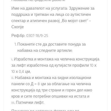
Набавка на градежни работи
Име на давателот на услугата: Здружение за
поддршка и третман на лица со аутистичен
спектар и атипичен развој „Во мојот свет“ –
Скопје
Реф.бр: 0307-18/9-25
Поканети сте да доставите понуда за
набавка на следните артикли:
i. Изработка и монтажа на челична конструкција
за лифт изработена од кутијасти профили 10 х
10 х 0,4 цм,
ii. Набавка и монтажа на ѕидни изолациони
панели со Д = 8 цм за облагање на челична
конструкција од три страни и горен дел како
кров и сите потребни опшивки на истата и
iii. Патнички лифт.