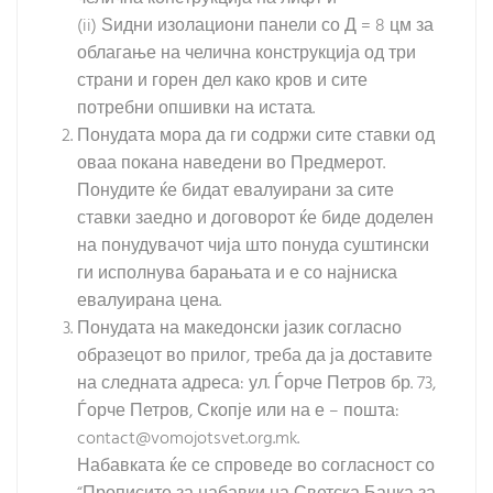
(ii) Ѕидни изолациони панели со Д = 8 цм за
облагање на челична конструкција од три
страни и горен дел како кров и сите
потребни опшивки на истата.
Понудата мора да ги содржи сите ставки од
оваа покана наведени во Предмерот.
Понудите ќе бидат евалуирани за сите
ставки заедно и договорот ќе биде доделен
на понудувачот чија што понуда суштински
ги исполнува барањата и е со најниска
евалуирана цена.
Понудата на македонски јазик согласно
образецот во прилог, треба да ја доставите
на следната адреса: ул. Ѓорче Петров бр. 73,
Ѓорче Петров, Скопје или на е – пошта:
contact@vomojotsvet.org.mk.
Набавката ќе се спроведе во согласност со