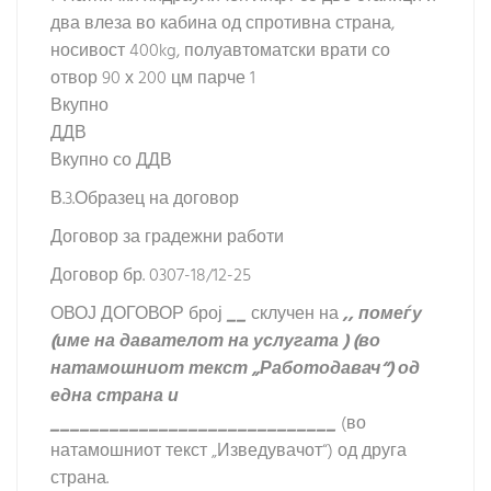
два влеза во кабина од спротивна страна,
носивост 400kg, полуавтоматски врати со
отвор 90 х 200 цм парче 1
Вкупно
ДДВ
Вкупно со ДДВ
В.3.Образец на договор
Договор за градежни работи
Договор бр. 0307-18/12-25
ОВОЈ ДОГОВОР број
__
склучен на
,, помеѓу
(име на давателот на услугата ) (во
натамошниот текст „Работодавач“) од
една страна и
_____________________________
(во
натамошниот текст „Изведувачот“) од друга
страна.