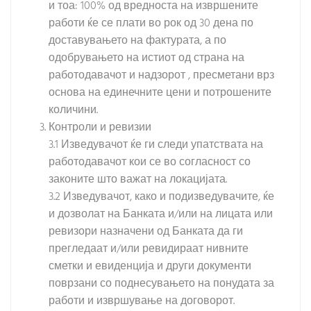
и тоа: 100% од вредноста на извршените
работи ќе се плати во рок од 30 дена по
доставувањето на фактурата, а по
одобрувањето на истиот од страна на
работодавачот и надзорот , пресметани врз
основа на единечните цени и потрошените
количини.
Контроли и ревизии
3.1 Изведувачот ќе ги следи упатствата на
работодавачот кои се во согласност со
законите што важат на локацијата.
3.2 Изведувачот, како и подизведувачите, ќе
и дозволат на Банката и/или на лицата или
ревизори назначени од Банката да ги
прегледаат и/или ревидираат нивните
сметки и евиденција и други документи
поврзани со поднесувањето на понудата за
работи и извршување на договорот.