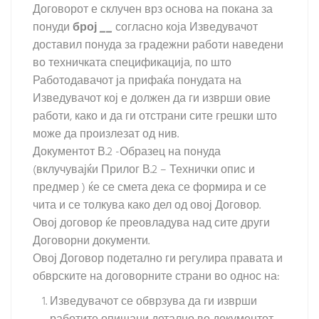
Договорот е склучен врз основа на покана за
понуди
број
__
согласно која Изведувачот
доставил понуда за градежни работи наведени
во техничката спецификација, по што
Работодавачот ја прифаќа понудата на
Изведувачот кој е должен да ги изврши овие
работи, како и да ги отстрани сите грешки што
може да произлезат од нив.
Документот В.2 -Образец на понуда
(вклучувајќи Прилог В.2 – Технички опис и
предмер ) ќе се смета дека се формира и се
чита и се толкува како дел од овој Договор.
Овој договор ќе преовладува над сите други
Договорни документи.
Овој Договор подетално ги регулира правата и
обврските на договорните страни во однос на:
Изведувачот се обврзува да ги изврши