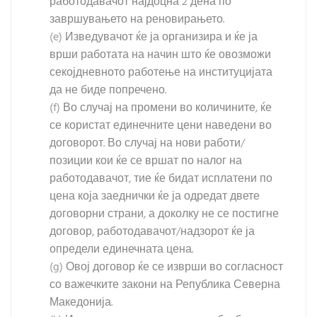
работодавачот најдоцна 2 дена по
завршувањето на реновирањето.
(e) Изведувачот ќе ја организира и ќе ја
врши работата на начин што ќе овозможи
секојдневното работење на институцијата
да не биде попречено.
(f) Во случај на промени во количините, ќе
се користат единечните цени наведени во
договорот. Во случај на нови работи/
позиции кои ќе се вршат по налог на
работодавачот, тие ќе бидат исплатени по
цена која заеднички ќе ја одредат двете
договорни страни, а доколку не се постигне
договор, работодавачот/надзорот ќе ја
определи единечната цена.
(g) Овој договор ќе се изврши во согласност
со важечките закони на Република Северна
Македонија.