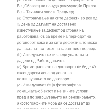
работите опишани детално во документот
В.2 „Образец на понуда (вклучувајќи Прилог
В.2 – Технички опис и Предмер)
(a) Отстранување на сите дефекти во рок од
15 дена од датумот на доставено
известување за дефект од страна на
работодавачот, за време на периодот на
договорот, како и за сите дефекти што може
да настанат во текот на гарантниот период.
(b) Изведувачот ќе ги следи упатствата
дадени од Работодавачот.
(c) Времетраењето на договорот ќе биде 49
календарски дена од денот на
потпишувањето на договорот.
(d) Изведувачот ќе ја фотографира
локацијата/објектот и нејзините услови
пред и по завршувањето на реновирањето,
а фотографиите мора да се достават до