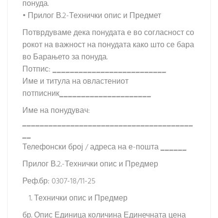
понуда.
• Прилог В.2-Технички опис и Предмет
Потврдуваме дека понудата е во согласност со
рокот на важност на понудата како што се бара
во Барањето за понуда.
Потпис:
__________________________
Име и титула на овластениот
потписник
_____________________
Име на понудувач:
_______________________________________
__
Телефонски број / адреса на е-пошта
______
Прилог В.2.-Технички опис и Предмер
Реф.бр: 0307-18/11-25
Технички опис и Предмер
бр. Опис Единица количина Единечната цена