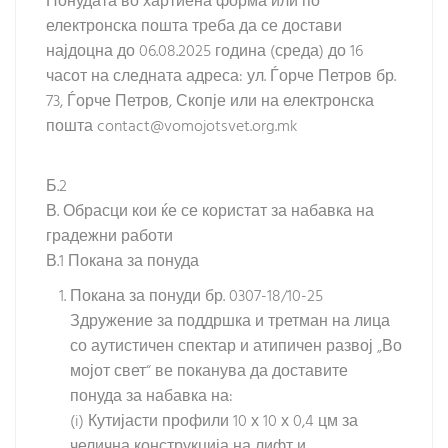
Понудата во хартиена форма или по
електронска пошта треба да се достави
најдоцна до 06.08.2025 година (среда) до 16
часот на следната адреса: ул. Ѓорче Петров бр.
73, Ѓорче Петров, Скопје или на електронска
пошта contact@vomojotsvet.org.mk
Б.2
В. Обрасци кои ќе се користат за набавка на
градежни работи
В.1 Покана за понуда
Покана за понуди бр. 0307-18/10-25
Здружение за поддршка и третман на лица
со аутистичен спектар и атипичен развој „Во
мојот свет“ ве поканува да доставите
понуда за набавка на:
(i) Кутијасти профили 10 х 10 х 0,4 цм за
челична конструкција на лифт и