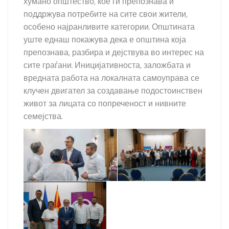
хумано општество, кое ги препознава и
поддржува потребите на сите свои жители,
особено најранливите категории. Општината
уште еднаш покажува дека е општина која
препознава, разбира и дејствува во интерес на
сите граѓани. Иницијативноста, заложбата и
вредната работа на локалната самоуправа се
клучен двигател за создавање подостоинствен
живот за лицата со попреченост и нивните
семејства.