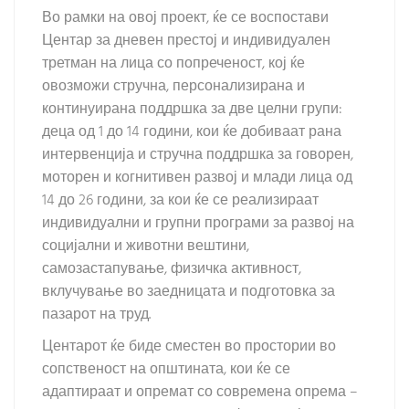
Во рамки на овој проект, ќе се воспостави
Центар за дневен престој и индивидуален
третман на лица со попреченост, кој ќе
овозможи стручна, персонализирана и
континуирана поддршка за две целни групи:
деца од 1 до 14 години, кои ќе добиваат рана
интервенција и стручна поддршка за говорен,
моторен и когнитивен развој и млади лица од
14 до 26 години, за кои ќе се реализираат
индивидуални и групни програми за развој на
социјални и животни вештини,
самозастапување, физичка активност,
вклучување во заедницата и подготовка за
пазарот на труд.
Центарот ќе биде сместен во простории во
сопственост на општината, кои ќе се
адаптираат и опремат со современа опрема –