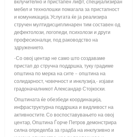
вклучително и пристапен лифт, специјализиран
мебел и технолошки помагала за пристапност
и комуникација. Услугата ќе ја реализира
стручен мултидисциплинарен тим составен од
дефектолози, логопеди, психолози и други
професионалци, под раководство на
здружението.
-Со овој центар не само што создаваме
пристап до стручна поддршка, туку градиме
општина по мерка на сите – општина на
солидарност, човечност и инклузија,- изјави
градоначалникот Александар Стојкоски.
Општината ќе обезбеди координација,
инфраструктурна поддршка и видливост на
активностите. Со воспоставувањето на овој
центар, Општина Ѓорче Петров демонстрира
силна определба за градба на инклузивно и