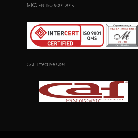
МКС EN ISO 9001:2015
CAF Effective User