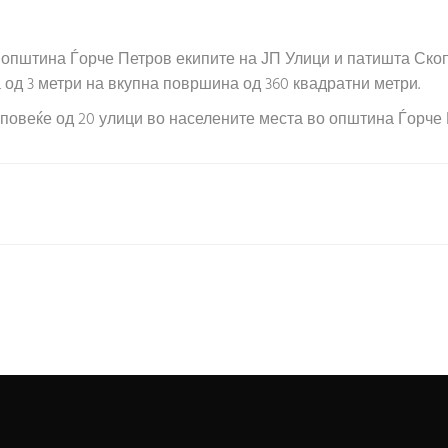
со општина Ѓорче Петров екипите на ЈП Улици и патишта Ск
а од 3 метри на вкупна површина од 360 квадратни метри.
повеќе од 20 улици во населените места во општина Ѓорче