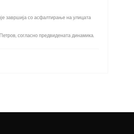
опје завршија со асфалтирање на улицата
 Петров, согласно предвидената динамика.