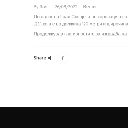
By
Root
26/08/2022
Вести
По налог на Град Скопје, а во корелација 
„23“, која е во должина 120 метри и широчин
Продолжуваат активностите за изградба на 
Share